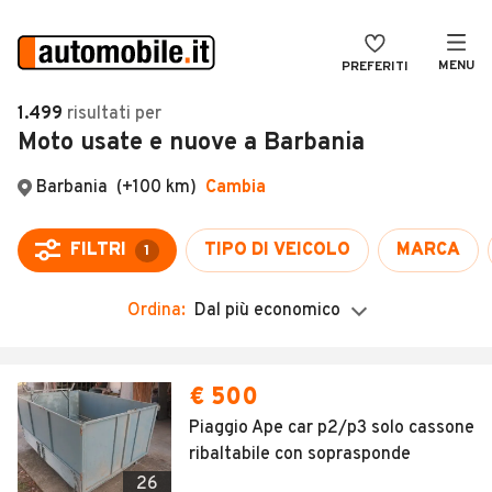
MENU
PREFERITI
CERCA
1.499
risultati
per
Moto usate e nuove a Barbania
VENDI
Auto
MAGAZINE
Auto usate
Barbania
(+100 km)
Cambia
ACCEDI
Auto Km 0
FILTRI
TIPO DI VEICOLO
MARCA
1
Auto Nuove
Ordina:
Dal più economico
Noleggio a lungo termine
Auto d'epoca
Moto
Camper