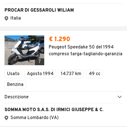
SALVA RICERCA
0
Home
Moto
Piemonte
Torino
Barbania
Moto usate e n