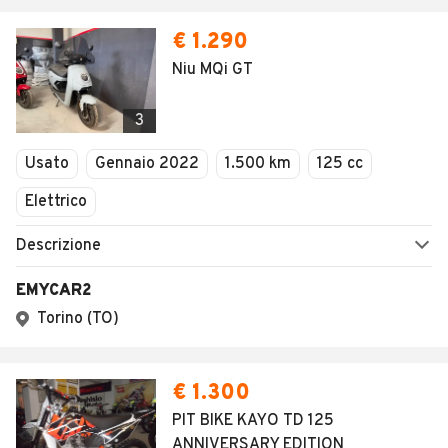
AUTOMOBILE.IT
ESPLORA
Chi Siamo
Annunci per regione
Serve aiuto?
Marche e Modelli
Dati identificativi
Tutte le auto usate
Condizioni generali
Tipi di veicoli
Privacy
Concessionari in Italia
Impostazioni Privacy
Articoli del Magazine
Security
Valutazione auto
AREA BUSINESS
AUTOMOBILE.IT È PARTE
DI ADEVINTA
Registrazione
concessionario
subito.it
Area Business
mobile.de
Multigestionale Motori
Adevinta