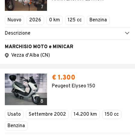
SEGUICI
Copyright © 2023 Marktplaats B.V. Tutti i diritti riservati.
Marktplaats B.V. - P.IVA 803.603.307.B.01