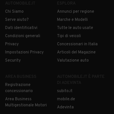
AUTOMOBILE.IT
ESPLORA
Chi Siamo
Annunci per regione
Serve aiuto?
Marche e Modelli
Dati identificativi
Tutte le auto usate
Condizioni generali
Tipi di veicoli
Privacy
Concessionari in Italia
Impostazioni Privacy
Articoli del Magazine
Security
Valutazione auto
AREA BUSINESS
AUTOMOBILE.IT È PARTE
DI ADEVINTA
Registrazione
concessionario
subito.it
Area Business
mobile.de
Multigestionale Motori
Adevinta