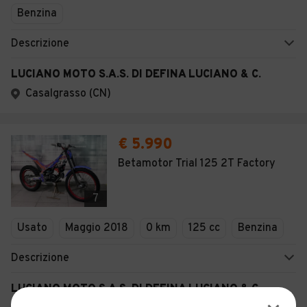
Benzina
Descrizione
LUCIANO MOTO S.A.S. DI DEFINA LUCIANO & C.
Casalgrasso (CN)
€ 5.990
Betamotor Trial 125 2T Factory
7
Usato
Maggio 2018
0 km
125 cc
Benzina
Descrizione
LUCIANO MOTO S.A.S. DI DEFINA LUCIANO & C.