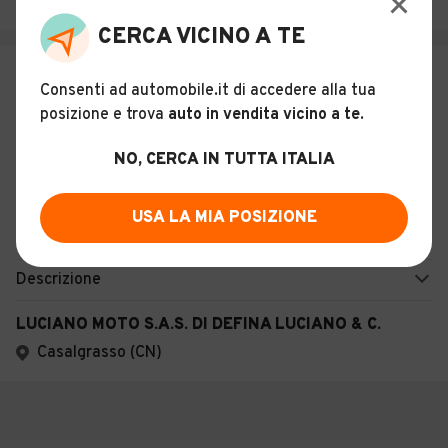
Casalgrasso (CN)
CERCA VICINO A TE
€ 5.990
Consenti ad automobile.it di accedere alla tua
Betamotor RR Enduro 300 2T
posizione e trova
auto in vendita vicino a te
.
9
NO, CERCA IN TUTTA ITALIA
Usato
Gennaio 2020
44 km
300 cc
USA LA MIA POSIZIONE
Benzina
Descrizione
LUCIANO MOTO S.A.S. DI DEFINA LUCIANO & C.
Casalgrasso (CN)