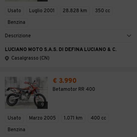
Veicoli Commerciali
Usato
Luglio 2001
28.828 km
350 cc
Concessionari
Benzina
Descrizione
LUCIANO MOTO S.A.S. DI DEFINA LUCIANO & C.
Casalgrasso (CN)
€ 3.990
Betamotor RR 400
9
Usato
Marzo 2005
1.071 km
400 cc
Benzina