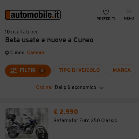
MENU
PREFERITI
CERCA
10
risultati
per
Beta usate e nuove a Cuneo
VENDI
Auto
MAGAZINE
Auto usate
Cuneo
Cambia
ACCEDI
Auto Km 0
FILTRI
TIPO DI VEICOLO
MARCA
2
Auto Nuove
Ordina:
Dal più economico
Noleggio a lungo termine
Auto d'epoca
€ 2.990
Moto
Betamotor Euro 350 Classic
Camper
9