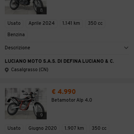
8
Usato
Aprile 2024
1.141 km
350 cc
Benzina
Descrizione
LUCIANO MOTO S.A.S. DI DEFINA LUCIANO & C.
Casalgrasso (CN)
€ 4.990
Betamotor Alp 4.0
9
Usato
Giugno 2020
1.907 km
350 cc