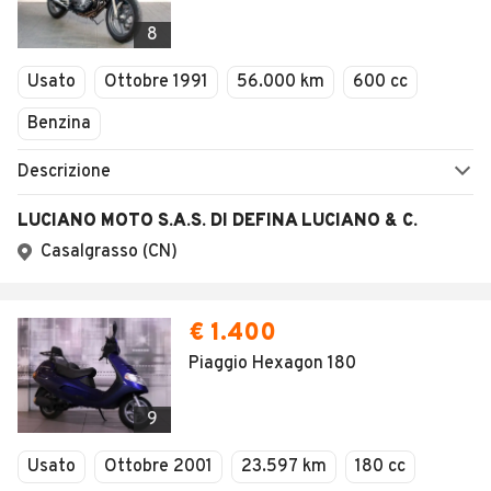
8
Usato
Ottobre 1991
56.000 km
600 cc
Benzina
Descrizione
LUCIANO MOTO S.A.S. DI DEFINA LUCIANO & C.
Casalgrasso (CN)
€ 1.400
Piaggio Hexagon 180
9
Usato
Ottobre 2001
23.597 km
180 cc