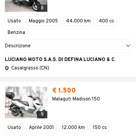
8
Usato
Maggio 2005
44.000 km
400 cc
Benzina
Descrizione
LUCIANO MOTO S.A.S. DI DEFINA LUCIANO & C.
Casalgrasso (CN)
€ 1.500
Malaguti Madison 150
9
Usato
Aprile 2001
12.000 km
150 cc