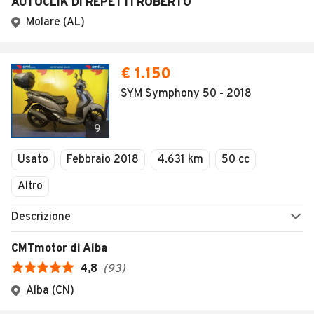
AUTOCLIK DI REPETTI ROBERTO
Molare (AL)
€ 1.150
SYM Symphony 50 - 2018
9
Usato
Febbraio 2018
4.631 km
50 cc
Altro
Descrizione
CMTmotor di Alba
4,8
(
93
)
Alba (CN)