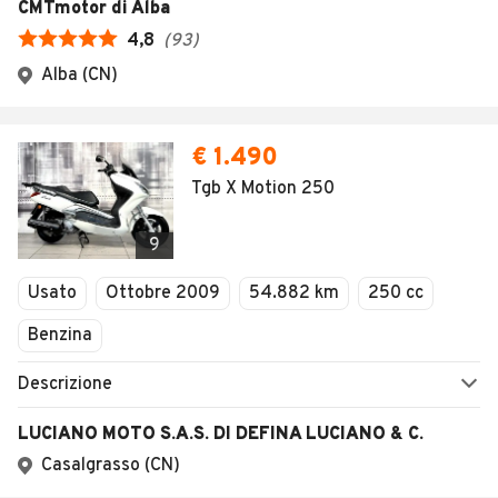
CMTmotor di Alba
4,8
(
93
)
Alba (CN)
€ 1.490
Tgb X Motion 250
9
Usato
Ottobre 2009
54.882 km
250 cc
Benzina
Descrizione
LUCIANO MOTO S.A.S. DI DEFINA LUCIANO & C.
Casalgrasso (CN)