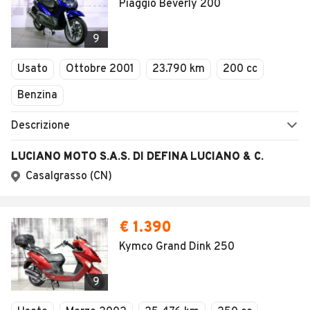
Piaggio Beverly 200
9
Usato
Ottobre 2001
23.790 km
200 cc
Benzina
Descrizione
LUCIANO MOTO S.A.S. DI DEFINA LUCIANO & C.
Casalgrasso (CN)
€ 1.390
Kymco Grand Dink 250
9