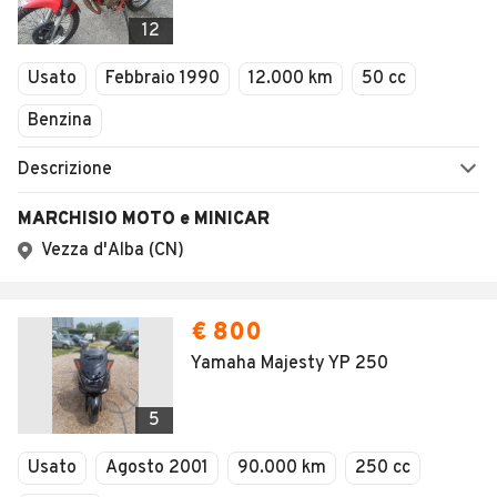
12
Usato
Febbraio 1990
12.000 km
50 cc
Benzina
Descrizione
MARCHISIO MOTO e MINICAR
Vezza d'Alba (CN)
€ 800
Yamaha Majesty YP 250
5
Usato
Agosto 2001
90.000 km
250 cc