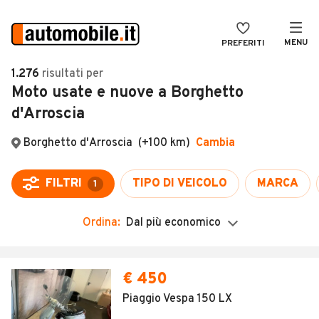
MENU
PREFERITI
CERCA
1.276
risultati
per
Moto usate e nuove a Borghetto
VENDI
Auto
d'Arroscia
MAGAZINE
Auto usate
ACCEDI
Auto Km 0
Auto Nuove
Noleggio a lungo termine
Ordina:
Dal più economico
Auto d'epoca
Moto
€ 450
Camper
Piaggio Vespa 150 LX