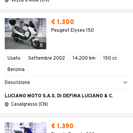
Vezza d'Alba (CN)
€ 1.300
Peugeot Elyseo 150
8
Usato
Settembre 2002
14.200 km
150 cc
Benzina
Descrizione
LUCIANO MOTO S.A.S. DI DEFINA LUCIANO & C.
Casalgrasso (CN)
€ 1.390