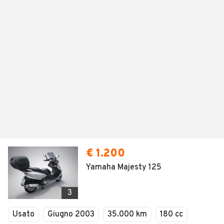
€ 1.200
Yamaha Majesty 125
3
Usato
Giugno 2003
35.000 km
180 cc