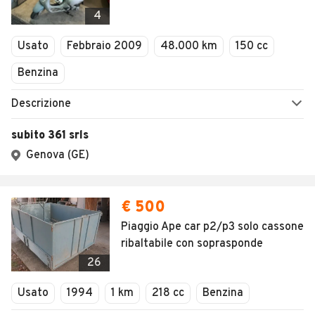
Veicoli Commerciali
4
Concessionari
Usato
Febbraio 2009
48.000 km
150 cc
Benzina
Descrizione
subito 361 srls
Genova (GE)
€ 500
Piaggio Ape car p2/p3 solo cassone
ribaltabile con soprasponde
26
Usato
1994
1 km
218 cc
Benzina