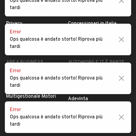
Ops qualcosa è andato storto! Riprova più
Dati identificativi
Tutte le auto usate
tardi
Condizioni generali
Tipi di veicoli
Privacy
Concessionari in Italia
Error
Impostazioni Privacy
Articoli del Magazine
Ops qualcosa è andato storto! Riprova più
Security
Valutazione auto
tardi
AREA BUSINESS
AUTOMOBILE.IT È PARTE
DI ADEVINTA
Error
Registrazione
Ops qualcosa è andato storto! Riprova più
concessionario
subito.it
tardi
Area Business
mobile.de
Multigestionale Motori
Adevinta
Error
Ops qualcosa è andato storto! Riprova più
SEGUICI
tardi