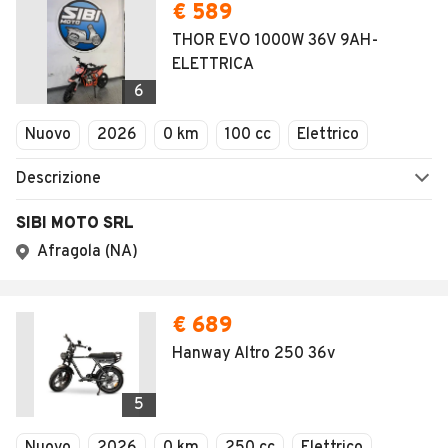
€ 589
THOR EVO 1000W 36V 9AH-
ELETTRICA
6
Nuovo
2026
0 km
100 cc
Elettrico
Descrizione
SIBI MOTO SRL
Afragola (NA)
€ 689
Hanway Altro 250 36v
5