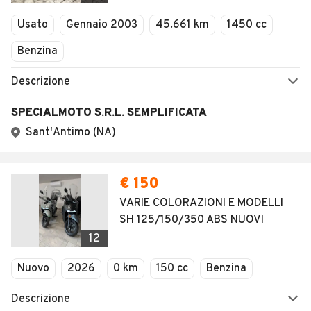
Veicoli Commerciali
Usato
Gennaio 2003
45.661 km
1450 cc
Concessionari
Benzina
Descrizione
SPECIALMOTO S.R.L. SEMPLIFICATA
Sant'Antimo (NA)
€ 150
VARIE COLORAZIONI E MODELLI
SH 125/150/350 ABS NUOVI
12
Nuovo
2026
0 km
150 cc
Benzina
Descrizione