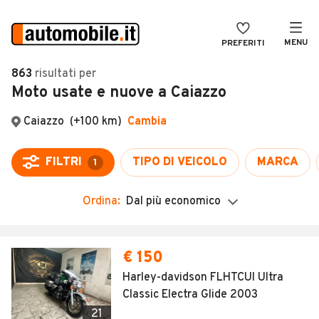
MENU
PREFERITI
CERCA
863
risultati
per
Moto usate e nuove a Caiazzo
VENDI
Auto
MAGAZINE
Auto usate
ACCEDI
Auto Km 0
Auto Nuove
Ordina:
Dal più economico
Noleggio a lungo termine
Auto d'epoca
€ 150
Moto
Harley-davidson FLHTCUI Ultra
Classic Electra Glide 2003
Camper
21