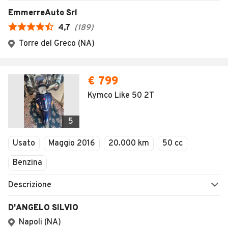
EmmerreAuto Srl
4,7
(
189
)
Torre del Greco (NA)
€ 799
Kymco Like 50 2T
5
Usato
Maggio 2016
20.000 km
50 cc
Benzina
Descrizione
D'ANGELO SILVIO
Napoli (NA)