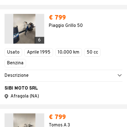
€ 799
Piaggio Grillo 50
6
Usato
Aprile 1995
10.000 km
50 cc
Benzina
Descrizione
SIBI MOTO SRL
Afragola (NA)
€ 799
Tomos A 3