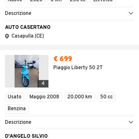
Nuovo
2026
0 km
250 cc
Elettrico
Descrizione
AUTO CASERTANO
Casapulla (CE)
€ 699
Piaggio Liberty 50 2T
4
Usato
Maggio 2008
20.000 km
50 cc
Benzina
Descrizione
D'ANGELO SILVIO