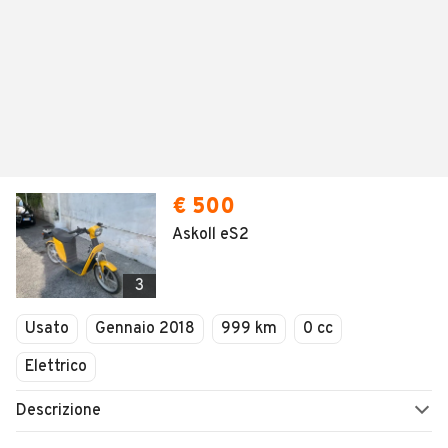
€ 500
Askoll eS2
3
Usato
Gennaio 2018
999 km
0 cc
Elettrico
Descrizione