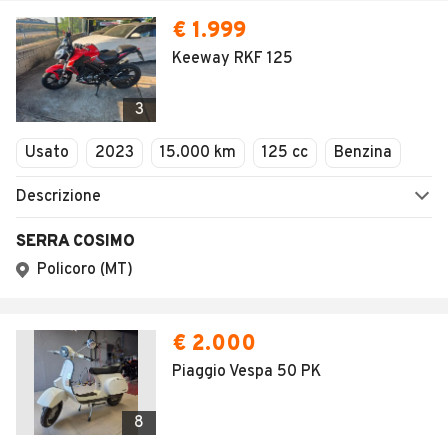
€ 1.999
Keeway RKF 125
3
Usato
2023
15.000 km
125 cc
Benzina
Descrizione
SERRA COSIMO
Policoro (MT)
€ 2.000
Piaggio Vespa 50 PK
8