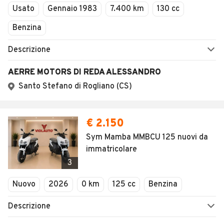
Usato
Gennaio 1983
7.400 km
130 cc
Benzina
Descrizione
AERRE MOTORS DI REDA ALESSANDRO
Santo Stefano di Rogliano (CS)
€ 2.150
Sym Mamba MMBCU 125 nuovi da
immatricolare
3
Nuovo
2026
0 km
125 cc
Benzina
Descrizione