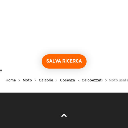
SALVA RICERCA
0
Home
Moto
Calabria
Cosenza
Calopezzati
Moto usate
Error