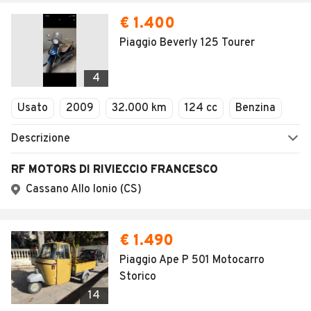
€ 1.400
Piaggio Beverly 125 Tourer
4
Usato
2009
32.000 km
124 cc
Benzina
Descrizione
RF MOTORS DI RIVIECCIO FRANCESCO
Cassano Allo Ionio (CS)
€ 1.490
Piaggio Ape P 501 Motocarro
Storico
14