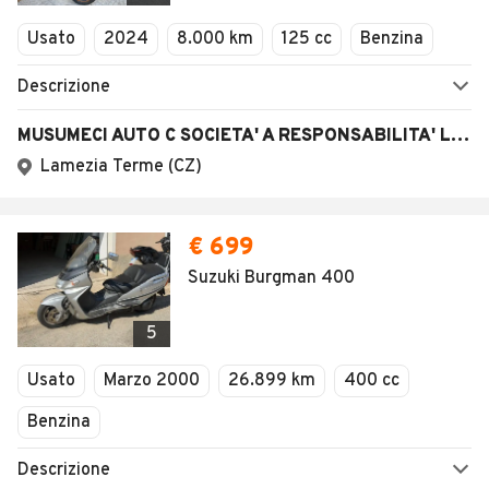
Veicoli Commerciali
Usato
2024
8.000 km
125 cc
Benzina
Concessionari
Descrizione
MUSUMECI AUTO C SOCIETA' A RESPONSABILITA' LIMITATA
Lamezia Terme (CZ)
€ 699
Suzuki Burgman 400
5
Usato
Marzo 2000
26.899 km
400 cc
Benzina
Descrizione