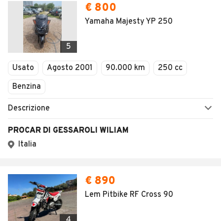
€ 800
Yamaha Majesty YP 250
5
Usato
Agosto 2001
90.000 km
250 cc
Benzina
Descrizione
PROCAR DI GESSAROLI WILIAM
Italia
€ 890
Lem Pitbike RF Cross 90
4