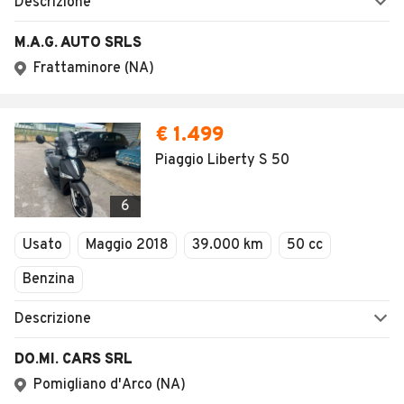
SEGUICI
Copyright © 2023 Marktplaats B.V. Tutti i diritti riservati.
Marktplaats B.V. - P.IVA 803.603.307.B.01