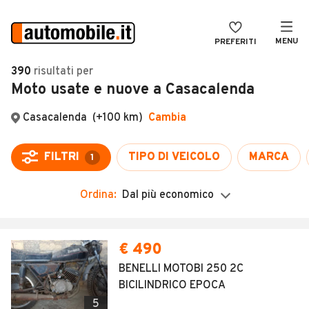
MENU
PREFERITI
CERCA
390
risultati
per
Moto usate e nuove a Casacalenda
VENDI
Auto
MAGAZINE
Auto usate
Casacalenda
(+100 km)
Cambia
ACCEDI
Auto Km 0
FILTRI
TIPO DI VEICOLO
MARCA
1
Auto Nuove
Ordina:
Dal più economico
Noleggio a lungo termine
Auto d'epoca
Moto
Camper