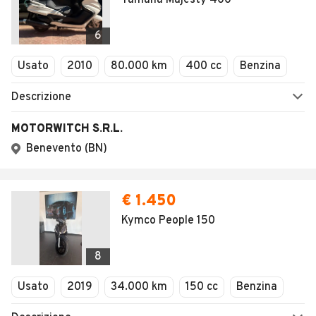
AUTOMOBILE.IT
ESPLORA
Chi Siamo
Annunci per regione
Serve aiuto?
Marche e Modelli
Dati identificativi
Tutte le auto usate
Condizioni generali
Tipi di veicoli
Privacy
Concessionari in Italia
Impostazioni Privacy
Articoli del Magazine
Security
Valutazione auto
AREA BUSINESS
AUTOMOBILE.IT È PARTE
DI ADEVINTA
Registrazione
concessionario
subito.it
Area Business
mobile.de
Multigestionale Motori
Adevinta