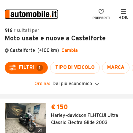
MENU
PREFERITI
CERCA
916
risultati
per
Moto usate e nuove a Castelforte
VENDI
Auto
MAGAZINE
Auto usate
Castelforte
(+100 km)
Cambia
ACCEDI
Auto Km 0
FILTRI
TIPO DI VEICOLO
MARCA
1
Auto Nuove
Ordina:
Dal più economico
Noleggio a lungo termine
Auto d'epoca
Moto
Camper