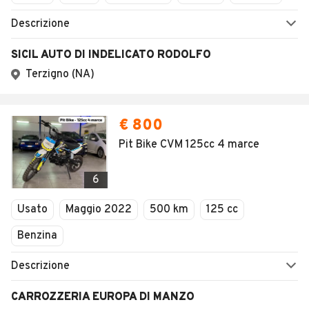
SEGUICI
Copyright © 2023 Marktplaats B.V. Tutti i diritti riservati.
Marktplaats B.V. - P.IVA 803.603.307.B.01