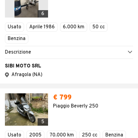
AUTOMOBILE.IT
ESPLORA
Chi Siamo
Annunci per regione
Serve aiuto?
Marche e Modelli
Dati identificativi
Tutte le auto usate
Condizioni generali
Tipi di veicoli
Privacy
Concessionari in Italia
Impostazioni Privacy
Articoli del Magazine
Security
Valutazione auto
AREA BUSINESS
AUTOMOBILE.IT È PARTE
DI ADEVINTA
Registrazione
concessionario
subito.it
Area Business
mobile.de
Multigestionale Motori
Adevinta