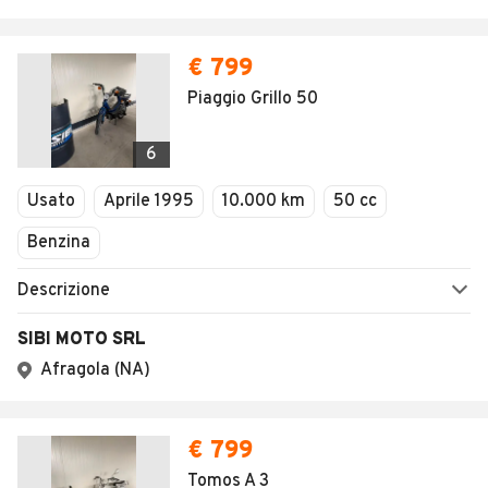
SALVA RICERCA
0
Home
Moto
Lazio
Latina
Castelforte
Moto usate e nu