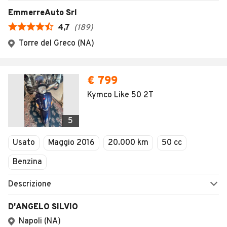
1
/
46
AVANTI