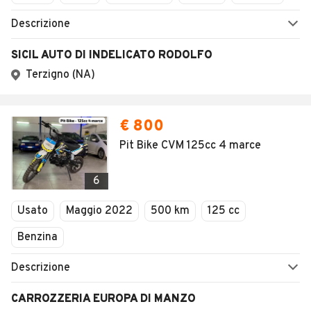
SEGUICI
Copyright © 2023 Marktplaats B.V. Tutti i diritti riservati.
Marktplaats B.V. - P.IVA 803.603.307.B.01