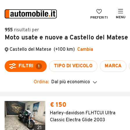
MENU
PREFERITI
CERCA
955
risultati
per
Moto usate e nuove a Castello del Matese
VENDI
Auto
MAGAZINE
Auto usate
Castello del Matese
(+100 km)
Cambia
ACCEDI
Auto Km 0
FILTRI
TIPO DI VEICOLO
MARCA
1
Auto Nuove
Ordina:
Dal più economico
Noleggio a lungo termine
Auto d'epoca
Moto
Camper