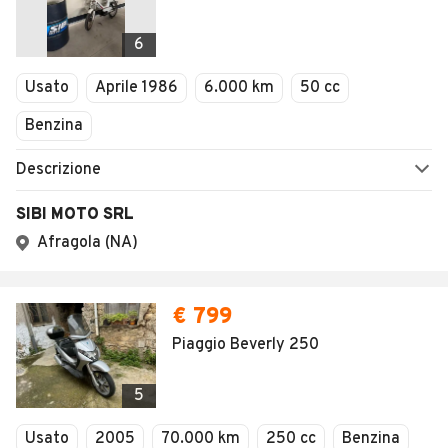
AUTOMOBILE.IT
ESPLORA
Chi Siamo
Annunci per regione
Serve aiuto?
Marche e Modelli
Dati identificativi
Tutte le auto usate
Condizioni generali
Tipi di veicoli
Privacy
Concessionari in Italia
Impostazioni Privacy
Articoli del Magazine
Security
Valutazione auto
AREA BUSINESS
AUTOMOBILE.IT È PARTE
DI ADEVINTA
Registrazione
concessionario
subito.it
Area Business
mobile.de
Multigestionale Motori
Adevinta