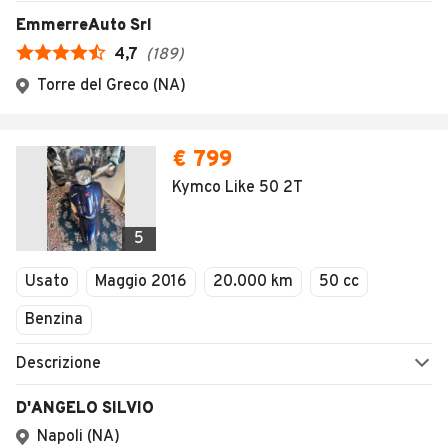
1
/
48
AVANTI