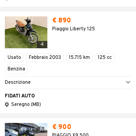
AUTOMOBILE.IT
ESPLORA
Chi Siamo
Annunci per regione
Serve aiuto?
Marche e Modelli
Dati identificativi
Tutte le auto usate
Condizioni generali
Tipi di veicoli
Privacy
Concessionari in Italia
Impostazioni Privacy
Articoli del Magazine
Security
Valutazione auto