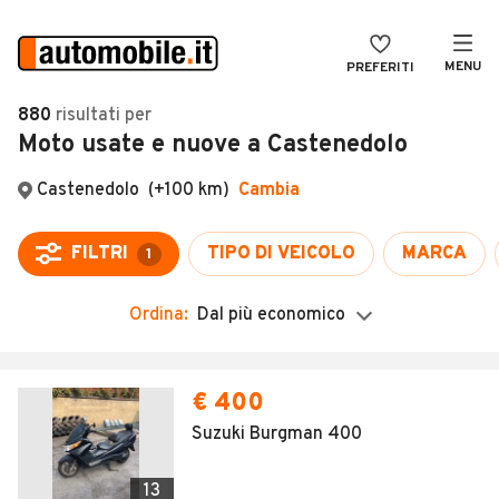
MENU
PREFERITI
CERCA
880
risultati
per
Moto usate e nuove a Castenedolo
VENDI
Auto
MAGAZINE
Auto usate
Castenedolo
(+100 km)
Cambia
ACCEDI
Auto Km 0
FILTRI
TIPO DI VEICOLO
MARCA
1
Auto Nuove
Ordina:
Dal più economico
Noleggio a lungo termine
Auto d'epoca
Moto
Camper