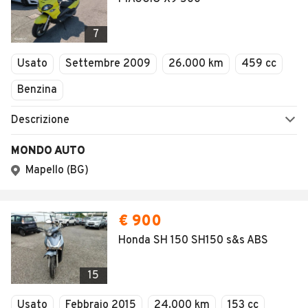
AREA BUSINESS
AUTOMOBILE.IT È PARTE
DI ADEVINTA
Registrazione
concessionario
subito.it
Area Business
mobile.de
Multigestionale Motori
Adevinta
SEGUICI
Copyright © 2023 Marktplaats B.V. Tutti i diritti riservati.
Marktplaats B.V. - P.IVA 803.603.307.B.01