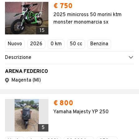
€ 750
2025 minicross 50 morini ktm
monster monomarcia sx
15
Nuovo
2026
0 km
50 cc
Benzina
Descrizione
ARENA FEDERICO
Magenta (MI)
€ 800
Yamaha Majesty YP 250
5