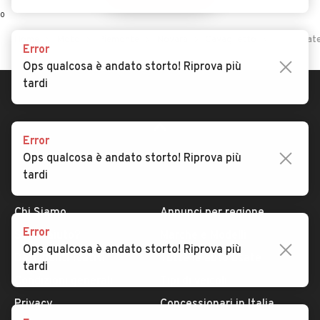
0
Home
Moto
Piemonte
Novara
Cavaglietto
Moto usate
Error
Ops qualcosa è andato storto! Riprova più
tardi
Error
Ops qualcosa è andato storto! Riprova più
tardi
AUTOMOBILE.IT
ESPLORA
Chi Siamo
Annunci per regione
Error
Serve aiuto?
Marche e Modelli
Ops qualcosa è andato storto! Riprova più
Dati identificativi
Tutte le auto usate
tardi
Condizioni generali
Tipi di veicoli
Privacy
Concessionari in Italia