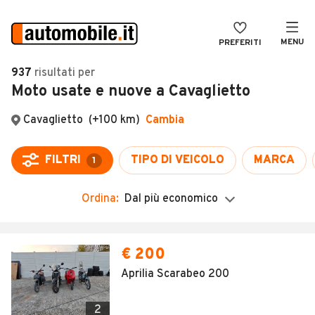
MENU
PREFERITI
CERCA
937
risultati
per
Moto usate e nuove a Cavaglietto
VENDI
Auto
MAGAZINE
Auto usate
ACCEDI
Auto Km 0
Auto Nuove
Ordina:
Dal più economico
Noleggio a lungo termine
Auto d'epoca
€ 200
Moto
Aprilia Scarabeo 200
Camper
2