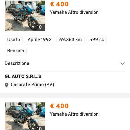
€ 400
Yamaha Altro diversion
10
Usato
Aprile 1992
69.363 km
599 cc
Benzina
Descrizione
GL AUTO S.R.L.S
Casorate Primo (PV)
€ 400
Yamaha Altro diversion
10