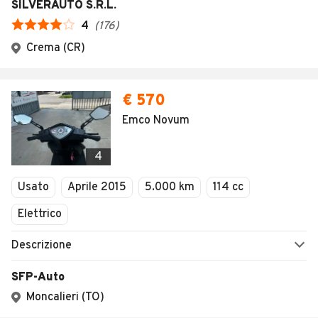
SILVERAUTO S.R.L.
4
(
176
)
Crema (CR)
€ 570
Emco Novum
4
Usato
Aprile 2015
5.000 km
114 cc
Elettrico
Descrizione
SFP-Auto
Moncalieri (TO)