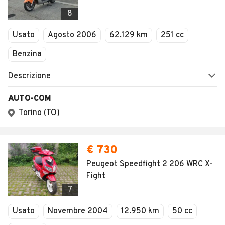
8
Usato
Agosto 2006
62.129 km
251 cc
Benzina
Descrizione
AUTO-COM
Torino (TO)
€ 730
Peugeot Speedfight 2 206 WRC X-
Fight
7
Usato
Novembre 2004
12.950 km
50 cc