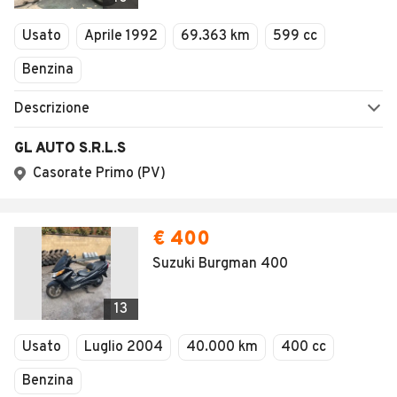
Usato
Aprile 1992
69.363 km
599 cc
Benzina
Descrizione
GL AUTO S.R.L.S
Casorate Primo (PV)
€ 400
Suzuki Burgman 400
13
Usato
Luglio 2004
40.000 km
400 cc
Benzina