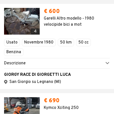
€ 600
Garelli Altro modello - 1980
velocipide bici a mot
4
Usato
Novembre 1980
50 km
50 cc
Benzina
Descrizione
GIORGY RACE DI GIORGETTI LUCA
San Giorgio su Legnano (MI)
€ 690
Kymco Xciting 250