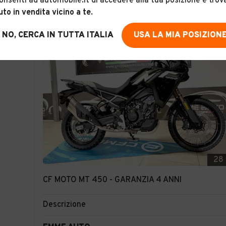
onsenti ad automobile.it di accedere alla tua posizione e trov
uto in vendita vicino a te
.
NO, CERCA IN TUTTA ITALIA
USA LA MIA POSIZION
28
CF MOTO MT 450 - GARANZIA 4 ANNI
Descrizione