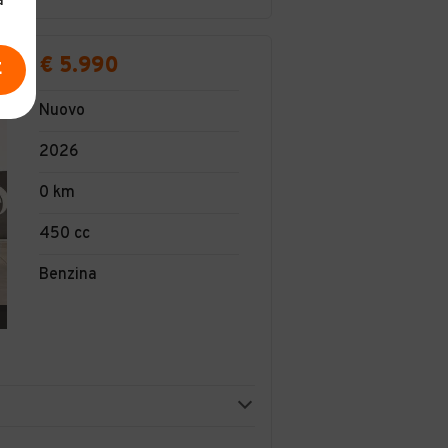
a
€ 5.990
E
Nuovo
2026
0 km
450 cc
Benzina