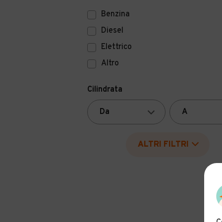
Benzina
Diesel
Elettrico
Altro
Cilindrata
ALTRI FILTRI