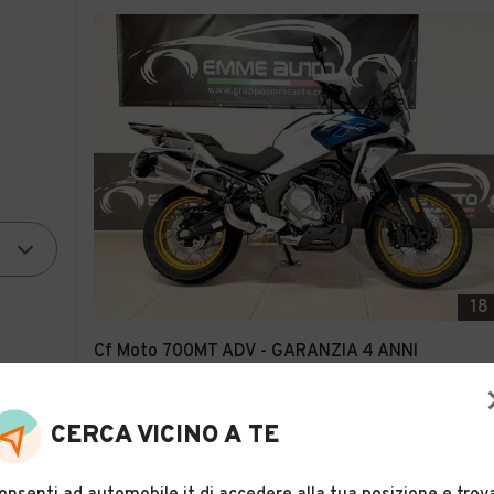
18
Cf Moto 700MT ADV - GARANZIA 4 ANNI
Descrizione
CERCA VICINO A TE
EMME AUTO
Sanluri (VS)