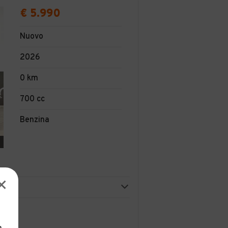
€ 5.990
Nuovo
2026
0 km
700 cc
Benzina