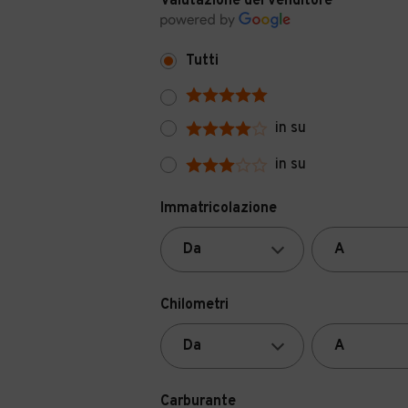
Valutazione del venditore
Tutti
in su
in su
Immatricolazione
Chilometri
Carburante