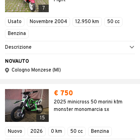
Fight
7
Usato
Novembre 2004
12.950 km
50 cc
Benzina
Descrizione
NOVAUTO
Cologno Monzese (MI)
€ 750
2025 minicross 50 morini ktm
monster monomarcia sx
15
Nuovo
2026
0 km
50 cc
Benzina