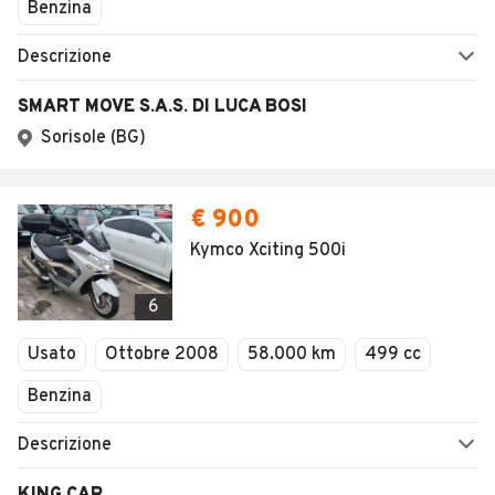
Benzina
Descrizione
SMART MOVE S.A.S. DI LUCA BOSI
Sorisole (BG)
€ 900
Kymco Xciting 500i
6
Usato
Ottobre 2008
58.000 km
499 cc
Benzina
Descrizione