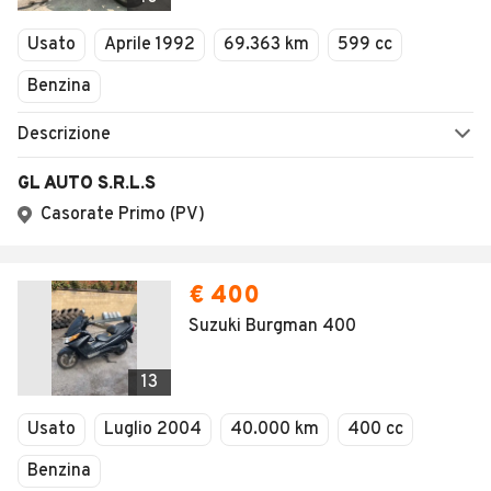
Usato
Aprile 1992
69.363 km
599 cc
Benzina
Descrizione
GL AUTO S.R.L.S
Casorate Primo (PV)
€ 400
Suzuki Burgman 400
13
Usato
Luglio 2004
40.000 km
400 cc
Benzina