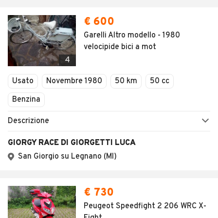
€ 600
Garelli Altro modello - 1980
velocipide bici a mot
4
Usato
Novembre 1980
50 km
50 cc
Benzina
Descrizione
GIORGY RACE DI GIORGETTI LUCA
San Giorgio su Legnano (MI)
€ 730
Peugeot Speedfight 2 206 WRC X-