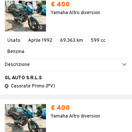
€ 400
Yamaha Altro diversion
10
Usato
Aprile 1992
69.363 km
599 cc
Benzina
Descrizione
GL AUTO S.R.L.S
Casorate Primo (PV)
€ 400
Yamaha Altro diversion
10