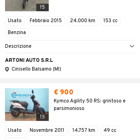
15
Usato
Febbraio 2015
24.000 km
153 cc
Benzina
Descrizione
ARTONI AUTO S.R.L
Cinisello Balsamo (MI)
€ 900
Kymco Agility 50 RS: grintoso e
parsimonioso
15
Usato
Novembre 2011
14.757 km
49 cc