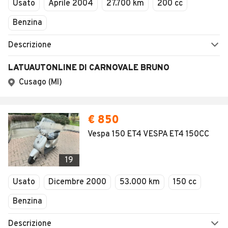
Usato
Aprile 2004
27.700 km
200 cc
Benzina
Descrizione
LATUAUTONLINE DI CARNOVALE BRUNO
Cusago (MI)
€ 850
Vespa 150 ET4 VESPA ET4 150CC
19
Usato
Dicembre 2000
53.000 km
150 cc
Benzina
Descrizione