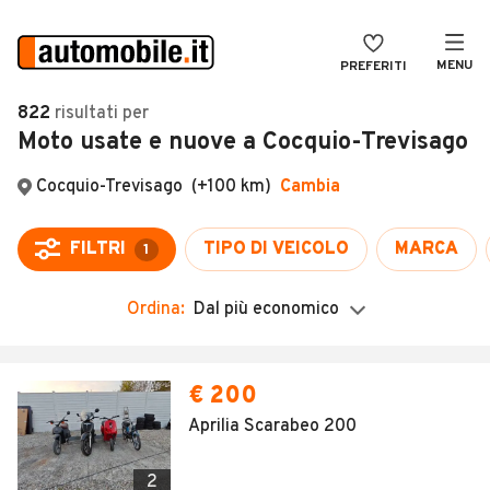
MENU
PREFERITI
CERCA
822
risultati
per
Moto usate e nuove a Cocquio-Trevisago
VENDI
Auto
MAGAZINE
Auto usate
ACCEDI
Auto Km 0
Auto Nuove
Ordina:
Dal più economico
Noleggio a lungo termine
Auto d'epoca
€ 200
Moto
Aprilia Scarabeo 200
Camper
2