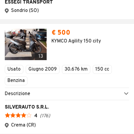
ESSEGI TRANSPORT
Sondrio (SO)
€ 500
KYMCO Agility 150 city
13
Usato
Giugno 2009
30.676 km
150 cc
Benzina
Descrizione
SILVERAUTO S.R.L.
4
(
176
)
Crema (CR)