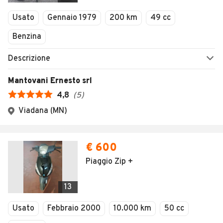
Veicoli Commerciali
Usato
Gennaio 1979
200 km
49 cc
Concessionari
Benzina
Descrizione
Mantovani Ernesto srl
4,8
(
5
)
Viadana (MN)
€ 600
Piaggio Zip +
13
Usato
Febbraio 2000
10.000 km
50 cc