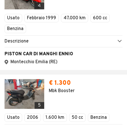
4
Usato
Febbraio 1999
47.000 km
600 cc
Benzina
Descrizione
PISTON CAR DI MANGHI ENNIO
Montecchio Emilia (RE)
€ 1.300
Mbk Booster
5
Usato
2006
1.600 km
50 cc
Benzina