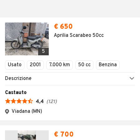
€ 650
Aprilia Scarabeo 50cc
5
Usato
2001
7.000 km
50 cc
Benzina
Descrizione
Castauto
4,4
(
121
)
Viadana (MN)
€ 700