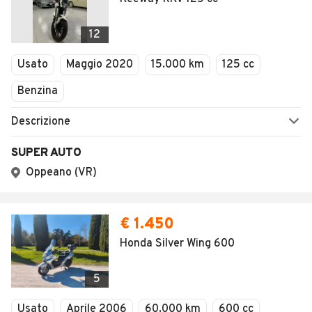
12
Usato
Maggio 2020
15.000 km
125 cc
Benzina
Descrizione
SUPER AUTO
Oppeano (VR)
€ 1.450
Honda Silver Wing 600
5
Usato
Aprile 2006
60.000 km
600 cc