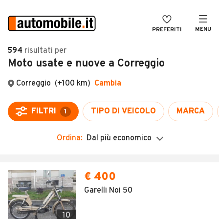
MENU
PREFERITI
CERCA
594
risultati
per
Moto usate e nuove a Correggio
VENDI
Auto
MAGAZINE
Auto usate
ACCEDI
Auto Km 0
Auto Nuove
Ordina:
Dal più economico
Noleggio a lungo termine
Auto d'epoca
€ 400
Moto
Garelli Noi 50
Camper
10