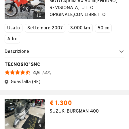
MOTO Aprilia RX 50 cc,ENDURO,
REVISIONATA,TUTTO
ORIGINALE,CON LIBRETTO
10
Usato
Settembre 2007
3.000 km
50 cc
Altro
Descrizione
TECNOGIO' SNC
4,5
(
43
)
Guastalla (RE)
€ 1.300
SUZUKI BURGMAN 400
9