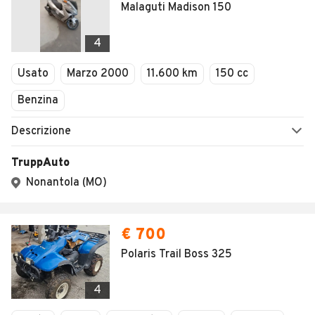
Malaguti Madison 150
4
Usato
Marzo 2000
11.600 km
150 cc
Benzina
Descrizione
TruppAuto
Nonantola (MO)
€ 700
Polaris Trail Boss 325
4