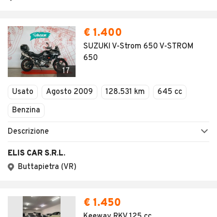
€ 1.400
SUZUKI V-Strom 650 V-STROM
650
17
Usato
Agosto 2009
128.531 km
645 cc
Benzina
Descrizione
ELIS CAR S.R.L.
Buttapietra (VR)
€ 1.450
Keeway RKV 125 cc