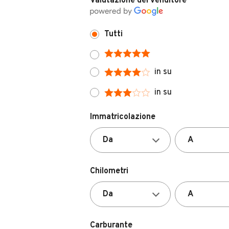
Valutazione del venditore
Tutti
in su
in su
Immatricolazione
Chilometri
Carburante