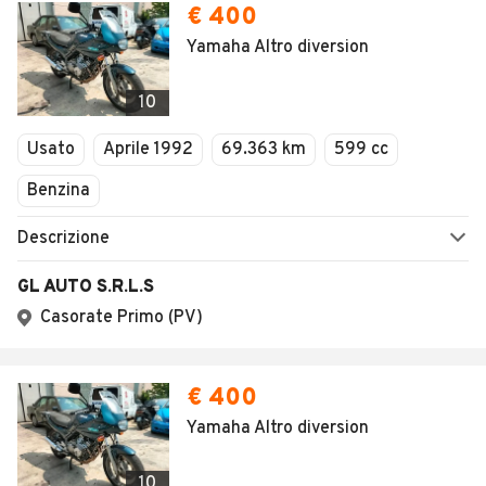
€ 400
Yamaha Altro diversion
10
Usato
Aprile 1992
69.363 km
599 cc
Benzina
Descrizione
GL AUTO S.R.L.S
Casorate Primo (PV)
€ 400
Yamaha Altro diversion
10