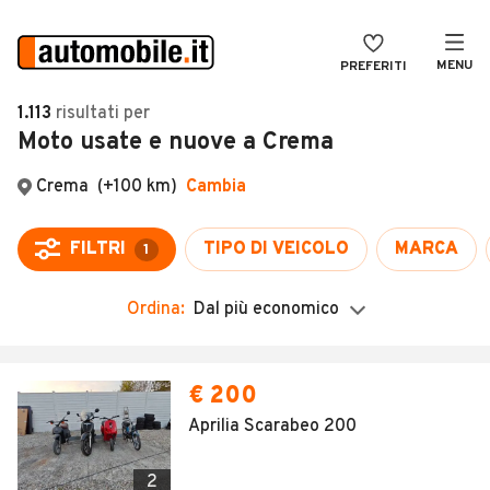
MENU
PREFERITI
CERCA
1.113
risultati
per
Moto usate e nuove a Crema
VENDI
Auto
MAGAZINE
Auto usate
ACCEDI
Auto Km 0
Auto Nuove
Ordina:
Dal più economico
Noleggio a lungo termine
Auto d'epoca
€ 200
Moto
Aprilia Scarabeo 200
Camper
2