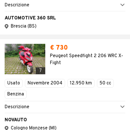
Descrizione
AUTOMOTIVE 360 SRL
Brescia (BS)
€ 730
Peugeot Speedfight 2 206 WRC X-
Fight
7
Usato
Novembre 2004
12.950 km
50 cc
Benzina
Descrizione
NOVAUTO
Cologno Monzese (MI)