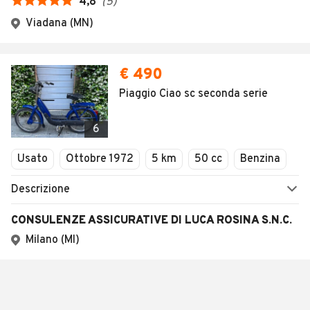
4,8
(
5
)
Viadana (MN)
€ 490
Piaggio Ciao sc seconda serie
6
Usato
Ottobre 1972
5 km
50 cc
Benzina
Descrizione
CONSULENZE ASSICURATIVE DI LUCA ROSINA S.N.C.
Milano (MI)