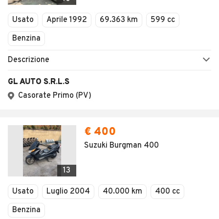
Usato
Aprile 1992
69.363 km
599 cc
Benzina
Descrizione
GL AUTO S.R.L.S
Casorate Primo (PV)
€ 400
Suzuki Burgman 400
13
Usato
Luglio 2004
40.000 km
400 cc
Benzina