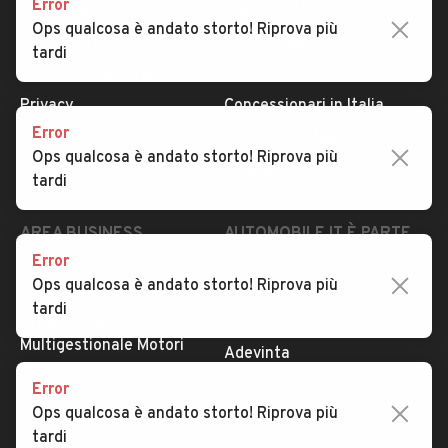
Error
Serve aiuto?
Marche e Modelli
Ops qualcosa è andato storto! Riprova più
Dati identificativi
Tutte le auto usate
tardi
Condizioni generali
Tipi di veicoli
Privacy
Concessionari in Italia
Error
Impostazioni Privacy
Articoli del Magazine
Ops qualcosa è andato storto! Riprova più
Security
Valutazione auto
tardi
AREA BUSINESS
AUTOMOBILE.IT È PARTE
DI ADEVINTA
Error
Registrazione
Ops qualcosa è andato storto! Riprova più
concessionario
subito.it
tardi
Area Business
mobile.de
Multigestionale Motori
Adevinta
Error
Ops qualcosa è andato storto! Riprova più
SEGUICI
tardi