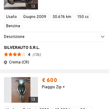
13
Usato
Giugno 2009
30.676 km
150 cc
Benzina
Descrizione
SILVERAUTO S.R.L.
4
(
176
)
Crema (CR)
€ 600
Piaggio Zip +
13