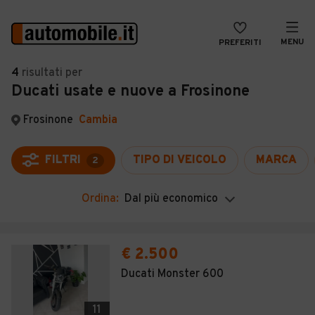
MENU
PREFERITI
CERCA
4
risultati
per
Ducati usate e nuove a Frosinone
VENDI
Auto
MAGAZINE
Auto usate
Frosinone
Cambia
ACCEDI
Auto Km 0
FILTRI
TIPO DI VEICOLO
MARCA
2
Auto Nuove
Ordina:
Dal più economico
Noleggio a lungo termine
Auto d'epoca
€ 2.500
Moto
Ducati Monster 600
Camper
11