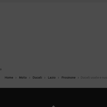
0
Home
Moto
Ducati
Lazio
Frosinone
Ducati usate e nu