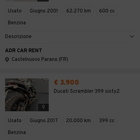
Veicoli Commerciali
Usato
Giugno 2001
62.270 km
600 cc
Concessionari
Benzina
Descrizione
ADR CAR RENT
Castelnuovo Parano (FR)
€ 3.900
Ducati Scrambler 399 sixty2
9
Usato
Giugno 2017
20.000 km
399 cc
Benzina