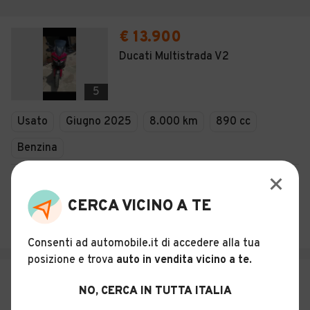
€ 13.900
Ducati Multistrada V2
5
Usato
Giugno 2025
8.000 km
890 cc
Benzina
Descrizione
CERCA VICINO A TE
SMART SERVICE S.R.L.
Ceccano (FR)
Consenti ad automobile.it di accedere alla tua
posizione e trova
auto in vendita vicino a te
.
€ 19.990
NO, CERCA IN TUTTA ITALIA
Ducati Multistrada 1200 V4 S