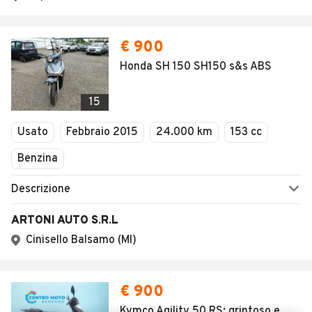
AUTOMOBILE.IT
ESPLORA
Chi Siamo
Annunci per regione
Serve aiuto?
Marche e Modelli
Dati identificativi
Tutte le auto usate
Condizioni generali
Tipi di veicoli
Privacy
Concessionari in Italia
Impostazioni Privacy
Articoli del Magazine
Security
Valutazione auto
AREA BUSINESS
AUTOMOBILE.IT È PARTE
DI ADEVINTA
Registrazione
concessionario
subito.it
Area Business
mobile.de
Multigestionale Motori
Adevinta