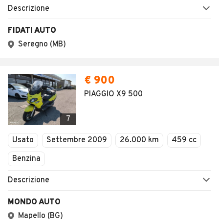
SALVA RICERCA
0
Home
Moto
Lombardia
Brescia
Fiesse
Moto usate e n