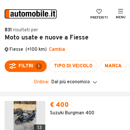
MENU
PREFERITI
CERCA
831
risultati
per
Moto usate e nuove a Fiesse
VENDI
Auto
MAGAZINE
Auto usate
Fiesse
(+100 km)
Cambia
ACCEDI
Auto Km 0
FILTRI
TIPO DI VEICOLO
MARCA
1
Auto Nuove
Ordina:
Dal più economico
Noleggio a lungo termine
Auto d'epoca
Moto
Camper