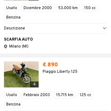
1
/
42
AVANTI