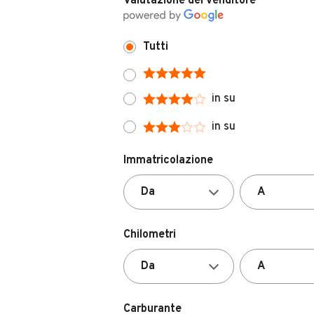
Valutazione del venditore
Tutti
in su
in su
Immatricolazione
Chilometri
Carburante