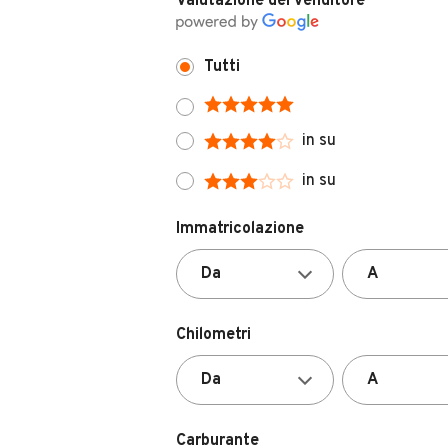
Tutti
in su
in su
Immatricolazione
Chilometri
Carburante