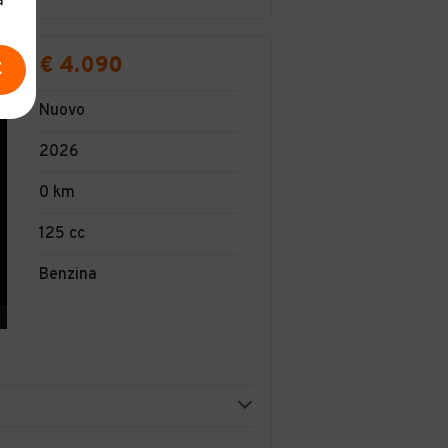
a
€ 4.090
E
Nuovo
2026
0 km
125 cc
Benzina