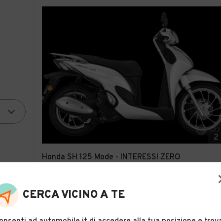
2
Honda SH 125 Mode - INTERESSI ZERO
Descrizione
CERCA VICINO A TE
VIVIMOTO
Corigliano Calabro (CS)