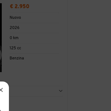
€ 2.950
Nuovo
2026
0 km
125 cc
Benzina