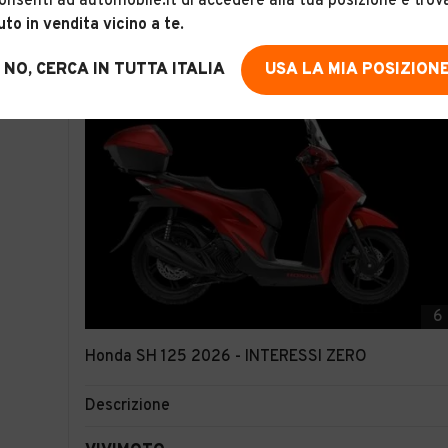
onsenti ad automobile.it di accedere alla tua posizione e trov
uto in vendita vicino a te
.
NO, CERCA IN TUTTA ITALIA
USA LA MIA POSIZION
6
Honda SH 125 2026 - INTERESSI ZERO
Descrizione