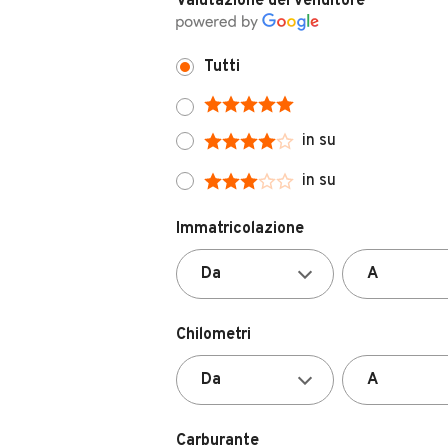
Tutti
in su
in su
Immatricolazione
Chilometri
Carburante