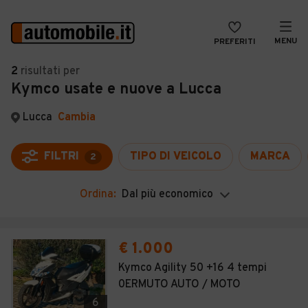
MENU
PREFERITI
CERCA
2
risultati
per
Kymco usate e nuove a Lucca
VENDI
Auto
MAGAZINE
Auto usate
Lucca
Cambia
ACCEDI
Auto Km 0
FILTRI
TIPO DI VEICOLO
MARCA
2
Auto Nuove
Ordina:
Dal più economico
Noleggio a lungo termine
Auto d'epoca
€ 1.000
Moto
Kymco Agility 50 +16 4 tempi
0ERMUTO AUTO / MOTO
Camper
6