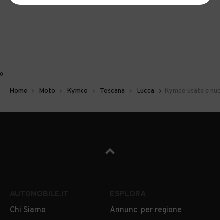
0
Home
Moto
Kymco
Toscana
Lucca
Kymco usate e nuo
AUTOMOBILE.IT
ESPLORA
Chi Siamo
Annunci per regione