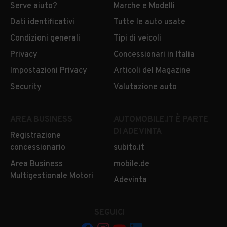
Serve aiuto?
Marche e Modelli
Dati identificativi
Tutte le auto usate
Condizioni generali
Tipi di veicoli
Privacy
Concessionari in Italia
Impostazioni Privacy
Articoli del Magazine
Security
Valutazione auto
AREA BUSINESS
AUTOMOBILE.IT È PARTE
DI ADEVINTA
Registrazione
concessionario
subito.it
Area Business
mobile.de
Multigestionale Motori
Adevinta
SEGUICI