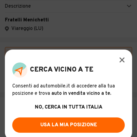
Descrizione
Fratelli Menichetti
Viareggio (LU)
Vuoi essere avvisato appena saranno disponibili
annunci con queste caratteristiche?
CERCA VICINO A TE
SALVA RICERCA
Consenti ad automobile.it di accedere alla tua
posizione e trova
auto in vendita vicino a te
.
NO, CERCA IN TUTTA ITALIA
USA LA MIA POSIZIONE