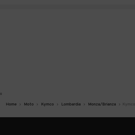
0
Home
Moto
Kymco
Lombardia
Monza/Brianza
Kymco 