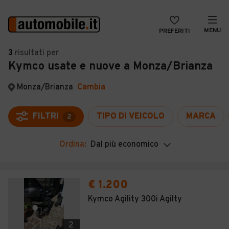
MENU
PREFERITI
CERCA
3
risultati
per
Kymco usate e nuove a Monza/Brianza
VENDI
Auto
MAGAZINE
Auto usate
Monza/Brianza
Cambia
ACCEDI
Auto Km 0
FILTRI
TIPO DI VEICOLO
MARCA
2
Auto Nuove
Ordina:
Dal più economico
Noleggio a lungo termine
Auto d'epoca
€ 1.200
Moto
Kymco Agility 300i Agilty
Camper
2