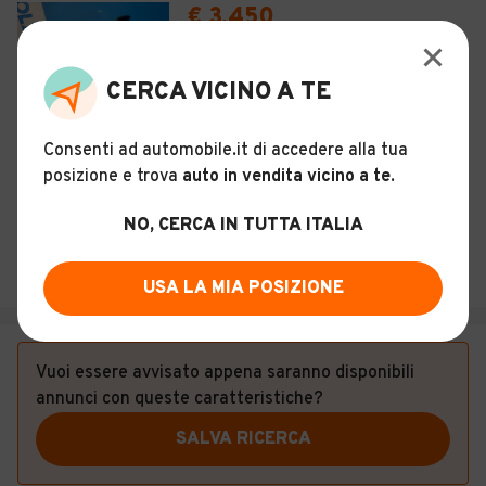
€ 3.450
Kymco Xciting 400i s
CERCA VICINO A TE
12
Usato
2019
15.400 km
400 cc
Benzina
Consenti ad automobile.it di accedere alla tua
posizione e trova
auto in vendita vicino a te
.
Descrizione
NO, CERCA IN TUTTA ITALIA
COLZANI S.R.L.
Seregno (MB)
USA LA MIA POSIZIONE
Vuoi essere avvisato appena saranno disponibili
annunci con queste caratteristiche?
SALVA RICERCA