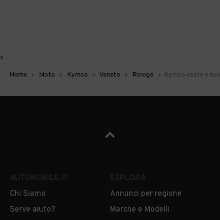
0
Home
Moto
Kymco
Veneto
Rovigo
Kymco usate e nuo
AUTOMOBILE.IT
ESPLORA
Chi Siamo
Annunci per regione
Serve aiuto?
Marche e Modelli