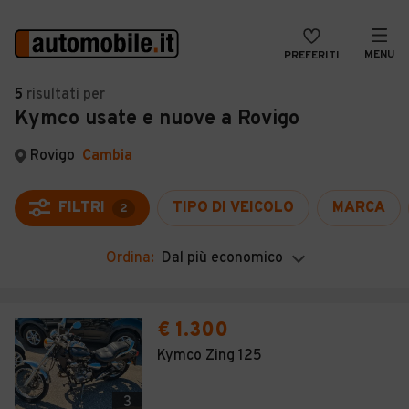
MENU
PREFERITI
CERCA
5
risultati
per
Kymco usate e nuove a Rovigo
VENDI
Auto
MAGAZINE
Auto usate
Rovigo
Cambia
ACCEDI
Auto Km 0
FILTRI
TIPO DI VEICOLO
MARCA
2
Auto Nuove
Ordina:
Dal più economico
Noleggio a lungo termine
Auto d'epoca
€ 1.300
Moto
Kymco Zing 125
Camper
3