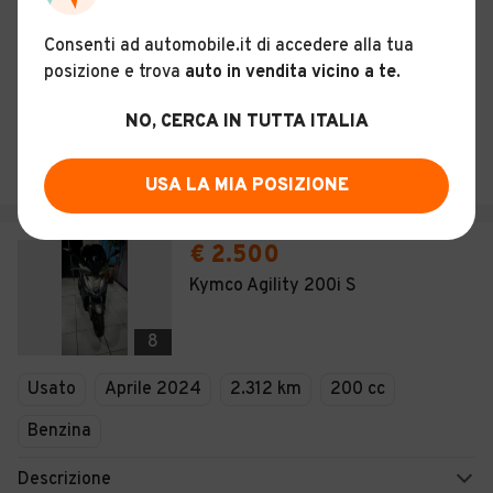
Nuovo
2026
0 km
125 cc
Benzina
Consenti ad automobile.it di accedere alla tua
posizione e trova
auto in vendita vicino a te
.
Descrizione
NO, CERCA IN TUTTA ITALIA
MILANESE MOTO DI MANCIN EMILIANO
Rovigo (RO)
USA LA MIA POSIZIONE
€ 2.500
Kymco Agility 200i S
8
Usato
Aprile 2024
2.312 km
200 cc
Benzina
Descrizione