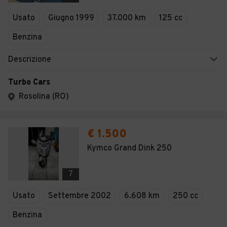
Veicoli Commerciali
Usato
Giugno 1999
37.000 km
125 cc
Concessionari
Benzina
Descrizione
Turbo Cars
Rosolina (RO)
€ 1.500
Kymco Grand Dink 250
7
Usato
Settembre 2002
6.608 km
250 cc
Benzina