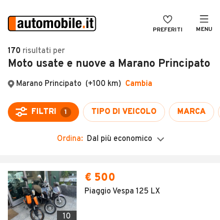
MENU
PREFERITI
CERCA
170
risultati
per
Moto usate e nuove a Marano Principato
VENDI
Auto
MAGAZINE
Auto usate
Marano Principato
(+100 km)
Cambia
ACCEDI
Auto Km 0
FILTRI
TIPO DI VEICOLO
MARCA
1
Auto Nuove
Ordina:
Dal più economico
Noleggio a lungo termine
Auto d'epoca
€ 500
Moto
Piaggio Vespa 125 LX
Camper
10