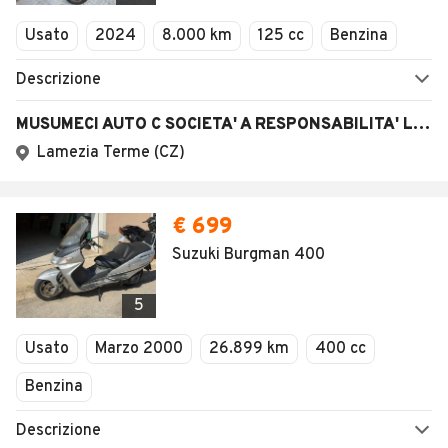
Veicoli Commerciali
Usato
2024
8.000 km
125 cc
Benzina
Concessionari
Descrizione
MUSUMECI AUTO C SOCIETA' A RESPONSABILITA' LIMITATA
Lamezia Terme (CZ)
€ 699
Suzuki Burgman 400
5
Usato
Marzo 2000
26.899 km
400 cc
Benzina
Descrizione