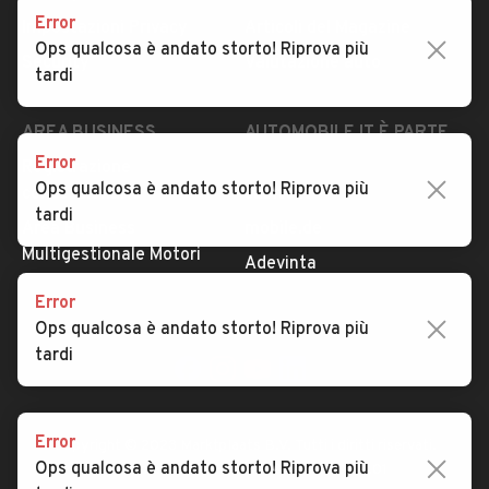
Error
Impostazioni Privacy
Articoli del Magazine
Ops qualcosa è andato storto! Riprova più
Security
Valutazione auto
tardi
AREA BUSINESS
AUTOMOBILE.IT È PARTE
DI ADEVINTA
Error
Registrazione
Ops qualcosa è andato storto! Riprova più
concessionario
subito.it
tardi
Area Business
mobile.de
Multigestionale Motori
Adevinta
Error
Ops qualcosa è andato storto! Riprova più
SEGUICI
tardi
Error
Copyright © 2023 Marktplaats B.V. Tutti i diritti riservati.
Ops qualcosa è andato storto! Riprova più
Marktplaats B.V. - P.IVA 803.603.307.B.01