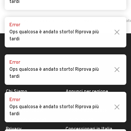
tardi
Home
Moto
Calabria
Cosenza
Marano Principato
Moto
Error
Ops qualcosa è andato storto! Riprova più
tardi
Error
Ops qualcosa è andato storto! Riprova più
tardi
AUTOMOBILE.IT
ESPLORA
Chi Siamo
Annunci per regione
Error
Serve aiuto?
Marche e Modelli
Ops qualcosa è andato storto! Riprova più
Dati identificativi
Tutte le auto usate
tardi
Condizioni generali
Tipi di veicoli
Privacy
Concessionari in Italia