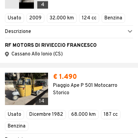
4
Usato
2009
32.000 km
124 cc
Benzina
Descrizione
RF MOTORS DI RIVIECCIO FRANCESCO
Cassano Allo Ionio (CS)
€ 1.490
Piaggio Ape P 501 Motocarro
Storico
14
Usato
Dicembre 1982
68.000 km
187 cc
Benzina