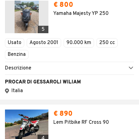
€ 800
Yamaha Majesty YP 250
5
Usato
Agosto 2001
90.000 km
250 cc
Benzina
Descrizione
PROCAR DI GESSAROLI WILIAM
Italia
€ 890
Lem Pitbike RF Cross 90
4