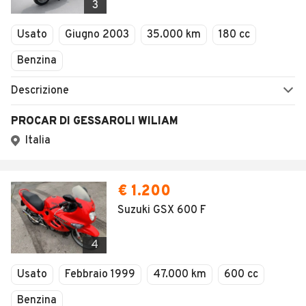
3
Usato
Giugno 2003
35.000 km
180 cc
Benzina
Descrizione
PROCAR DI GESSAROLI WILIAM
Italia
€ 1.200
Suzuki GSX 600 F
4
Usato
Febbraio 1999
47.000 km
600 cc
Benzina