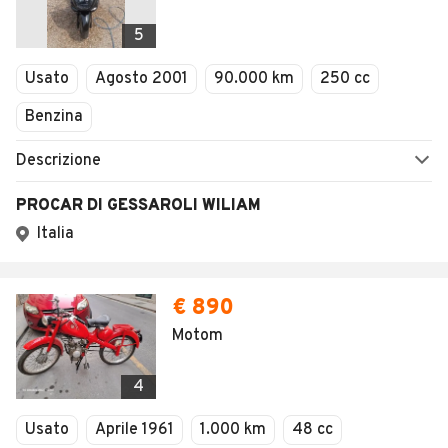
5
Usato
Agosto 2001
90.000 km
250 cc
Benzina
Descrizione
PROCAR DI GESSAROLI WILIAM
Italia
€ 890
Motom
4
Usato
Aprile 1961
1.000 km
48 cc