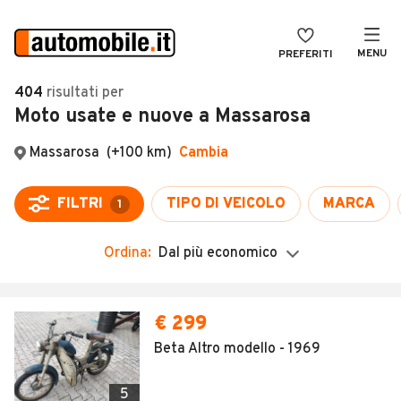
MENU
PREFERITI
CERCA
404
risultati
per
Moto usate e nuove a Massarosa
VENDI
Auto
MAGAZINE
Auto usate
ACCEDI
Auto Km 0
Auto Nuove
Ordina:
Dal più economico
Noleggio a lungo termine
Auto d'epoca
€ 299
Moto
Beta Altro modello - 1969
Camper
5