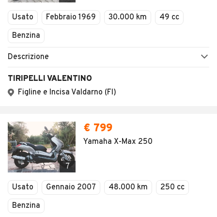
Veicoli Commerciali
Usato
Febbraio 1969
30.000 km
49 cc
Concessionari
Benzina
Descrizione
TIRIPELLI VALENTINO
Figline e Incisa Valdarno (FI)
€ 799
Yamaha X-Max 250
7
Usato
Gennaio 2007
48.000 km
250 cc
Benzina