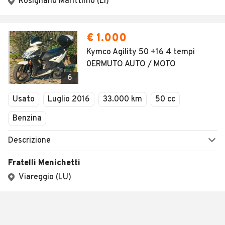
Rosignano Marittimo (LI)
€ 1.000
Kymco Agility 50 +16 4 tempi
0ERMUTO AUTO / MOTO
6
Usato
Luglio 2016
33.000 km
50 cc
Benzina
Descrizione
Fratelli Menichetti
Viareggio (LU)