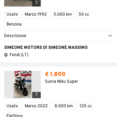
AUTOMOBILE.IT
ESPLORA
Chi Siamo
Annunci per regione
Serve aiuto?
Marche e Modelli
Dati identificativi
Tutte le auto usate
Condizioni generali
Tipi di veicoli
Privacy
Concessionari in Italia
Impostazioni Privacy
Articoli del Magazine
Security
Valutazione auto
AREA BUSINESS
AUTOMOBILE.IT È PARTE
DI ADEVINTA
Registrazione
concessionario
subito.it
Area Business
mobile.de
Multigestionale Motori
Adevinta