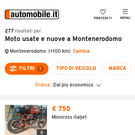
MENU
PREFERITI
CERCA
277
risultati
per
Moto usate e nuove a Montenerodomo
VENDI
Auto
MAGAZINE
Auto usate
Montenerodomo
(+100 km)
Cambia
ACCEDI
Auto Km 0
FILTRI
TIPO DI VEICOLO
MARCA
1
Auto Nuove
Ordina:
Dal più economico
Noleggio a lungo termine
Auto d'epoca
Moto
Camper