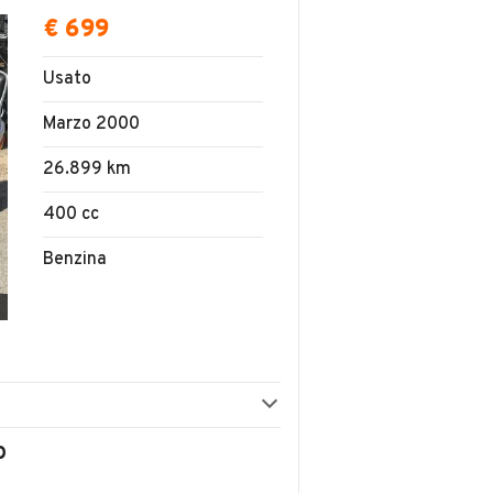
€ 699
Usato
Marzo 2000
26.899 km
400 cc
Benzina
O