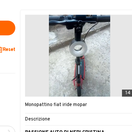
Reset
14
Monopattino fiat iride mopar
Descrizione