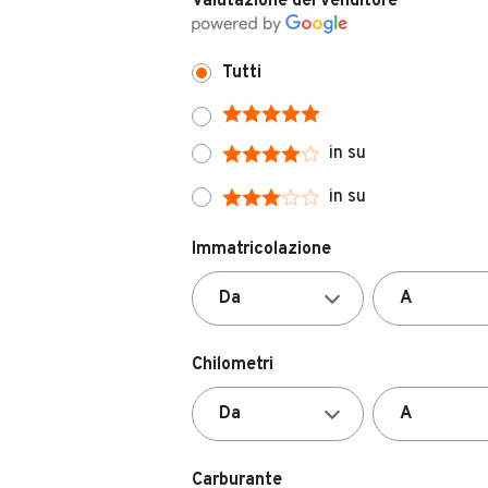
Tutti
in su
in su
Immatricolazione
Chilometri
Carburante