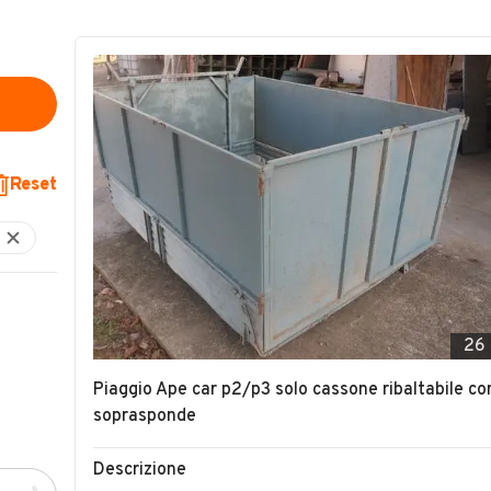
Reset
26
Piaggio Ape car p2/p3 solo cassone ribaltabile co
soprasponde
Descrizione