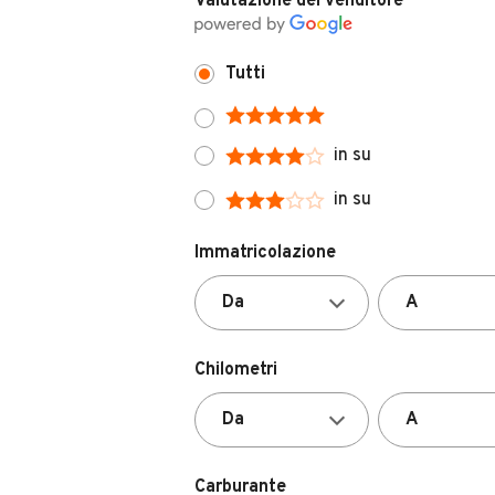
Tutti
in su
in su
Immatricolazione
Chilometri
Carburante