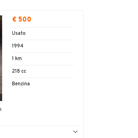
€ 500
Usato
1994
1 km
218 cc
Benzina
n