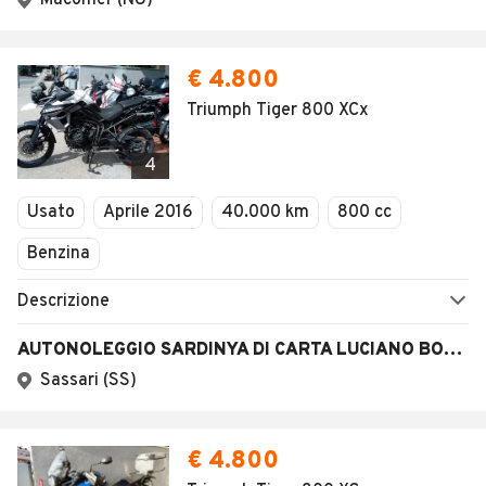
Macomer (NU)
€ 4.800
Triumph Tiger 800 XCx
4
Usato
Aprile 2016
40.000 km
800 cc
Benzina
Descrizione
AUTONOLEGGIO SARDINYA DI CARTA LUCIANO BONAVENTURA
Sassari (SS)
€ 4.800