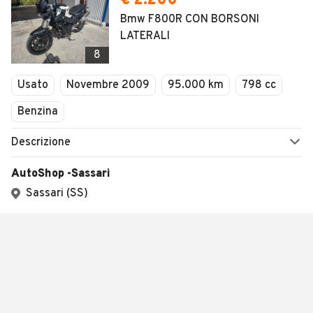
€ 2.200
Bmw F800R CON BORSONI
LATERALI
8
Usato
Novembre 2009
95.000 km
798 cc
Benzina
Descrizione
AutoShop -Sassari
Sassari (SS)