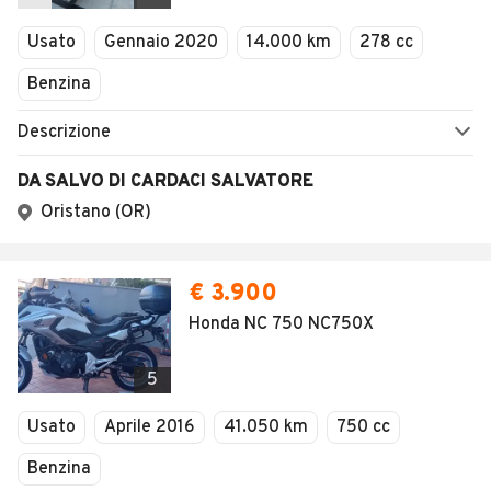
Usato
Gennaio 2020
14.000 km
278 cc
Benzina
Descrizione
DA SALVO DI CARDACI SALVATORE
Oristano (OR)
€ 3.900
Honda NC 750 NC750X
5
Usato
Aprile 2016
41.050 km
750 cc
Benzina