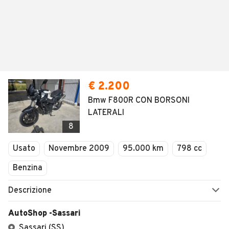
€ 2.200
Bmw F800R CON BORSONI
LATERALI
8
Usato
Novembre 2009
95.000 km
798 cc
Benzina
Descrizione
AutoShop -Sassari
Sassari (SS)