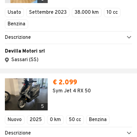
Usato
Settembre 2023
38.000 km
10 cc
Benzina
Descrizione
Devilla Motori srl
Sassari (SS)
€ 2.099
Sym Jet 4 RX 50
5
Nuovo
2025
0 km
50 cc
Benzina
Descrizione