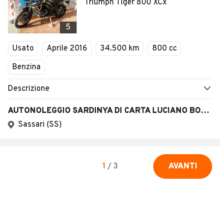
Triumph Tiger 800 XCx
5
Usato
Aprile 2016
34.500 km
800 cc
Benzina
Descrizione
AUTONOLEGGIO SARDINYA DI CARTA LUCIANO BONAVENTURA
Sassari (SS)
1
/
3
AVANTI