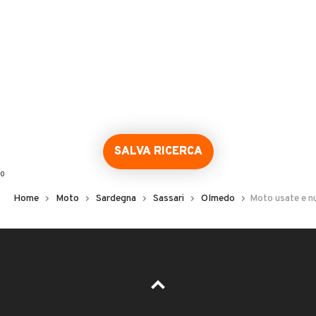
SALVA RICERCA
0
Home
Moto
Sardegna
Sassari
Olmedo
Moto usate e n
Error