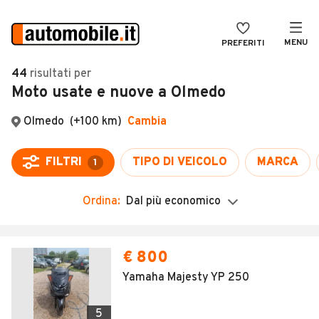
MENU
PREFERITI
CERCA
44
risultati
per
Moto usate e nuove a Olmedo
VENDI
Auto
MAGAZINE
Auto usate
ACCEDI
Auto Km 0
Auto Nuove
Ordina:
Dal più economico
Noleggio a lungo termine
Auto d'epoca
€ 800
Moto
Yamaha Majesty YP 250
Camper
5