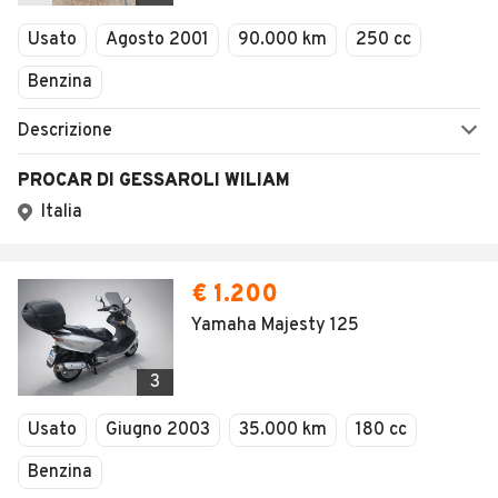
Veicoli Commerciali
Usato
Agosto 2001
90.000 km
250 cc
Concessionari
Benzina
Descrizione
PROCAR DI GESSAROLI WILIAM
Italia
€ 1.200
Yamaha Majesty 125
3
Usato
Giugno 2003
35.000 km
180 cc
Benzina