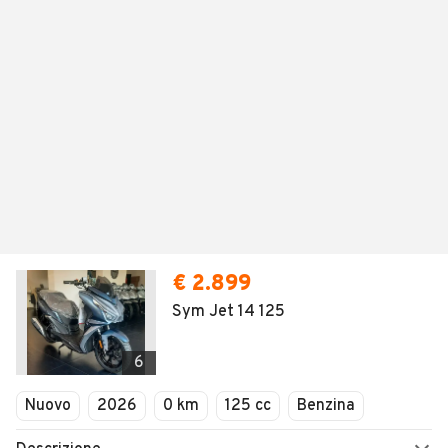
€ 2.899
Sym Jet 14 125
6
Nuovo
2026
0 km
125 cc
Benzina