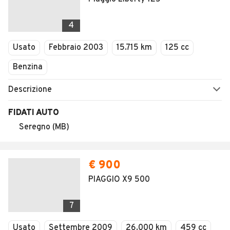
4
Usato
Febbraio 2003
15.715 km
125 cc
Benzina
Descrizione
FIDATI AUTO
Seregno (MB)
€ 900
PIAGGIO X9 500
7
Usato
Settembre 2009
26.000 km
459 cc