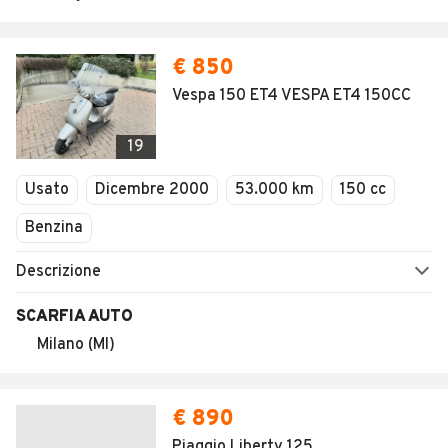
€ 850
Vespa 150 ET4 VESPA ET4 150CC
19
Usato
Dicembre 2000
53.000 km
150 cc
Benzina
Descrizione
SCARFIA AUTO
Milano (MI)
€ 890
Piaggio Liberty 125