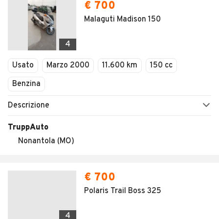
€ 700
Malaguti Madison 150
4
Usato
Marzo 2000
11.600 km
150 cc
Benzina
Descrizione
TruppAuto
Nonantola (MO)
€ 700
Polaris Trail Boss 325
4