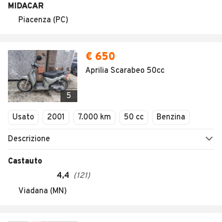
MIDACAR
Piacenza (PC)
€ 650
Aprilia Scarabeo 50cc
5
Usato
2001
7.000 km
50 cc
Benzina
Descrizione
Castauto
4,4
(
121
)
Viadana (MN)