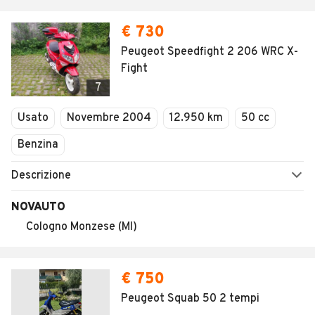
€ 730
Peugeot Speedfight 2 206 WRC X-
Fight
7
Usato
Novembre 2004
12.950 km
50 cc
Benzina
Descrizione
NOVAUTO
Cologno Monzese (MI)
€ 750
Peugeot Squab 50 2 tempi