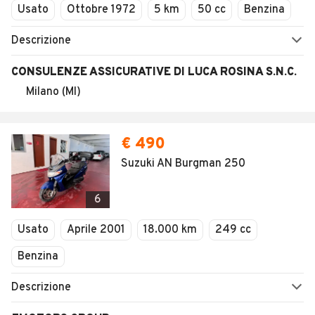
Usato
Ottobre 1972
5 km
50 cc
Benzina
Descrizione
CONSULENZE ASSICURATIVE DI LUCA ROSINA S.N.C.
Milano (MI)
€ 490
Suzuki AN Burgman 250
6
Usato
Aprile 2001
18.000 km
249 cc
Benzina
Descrizione