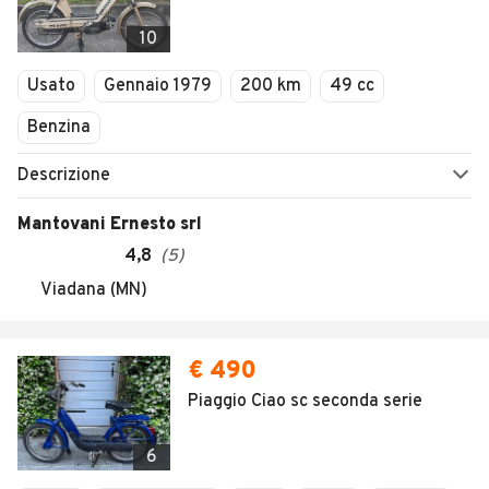
10
Usato
Gennaio 1979
200 km
49 cc
Benzina
Descrizione
Mantovani Ernesto srl
4,8
(
5
)
Viadana (MN)
€ 490
Piaggio Ciao sc seconda serie
6