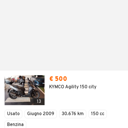
€ 500
KYMCO Agility 150 city
13
Usato
Giugno 2009
30.676 km
150 cc
Benzina