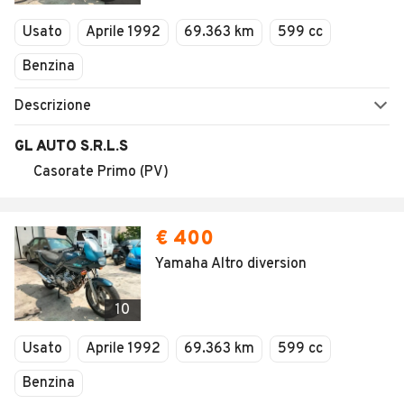
Veicoli Commerciali
Usato
Aprile 1992
69.363 km
599 cc
Concessionari
Benzina
Descrizione
GL AUTO S.R.L.S
Casorate Primo (PV)
€ 400
Yamaha Altro diversion
10
Usato
Aprile 1992
69.363 km
599 cc
Benzina