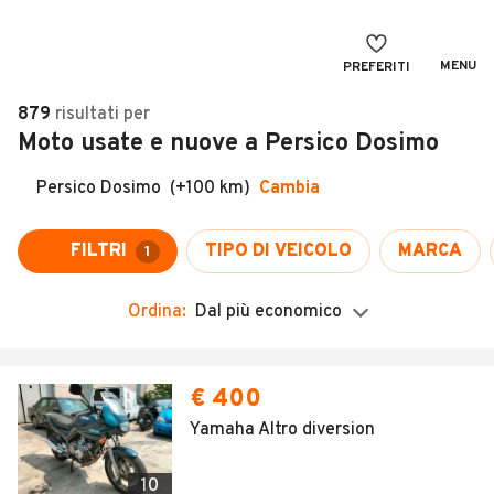
MENU
PREFERITI
CERCA
879
risultati
per
Moto usate e nuove a Persico Dosimo
VENDI
Auto
MAGAZINE
Auto usate
ACCEDI
Auto Km 0
Auto Nuove
Ordina:
Dal più economico
Noleggio a lungo termine
Auto d'epoca
€ 400
Moto
Yamaha Altro diversion
Camper
10