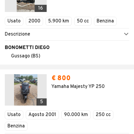
16
Usato
2000
5.900 km
50 cc
Benzina
Descrizione
BONOMETTI DIEGO
Gussago (BS)
€ 800
Yamaha Majesty YP 250
5
Usato
Agosto 2001
90.000 km
250 cc
Benzina