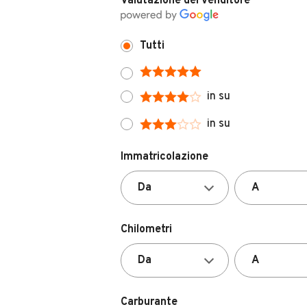
Valutazione del venditore
Tutti
in su
in su
Immatricolazione
Chilometri
Carburante