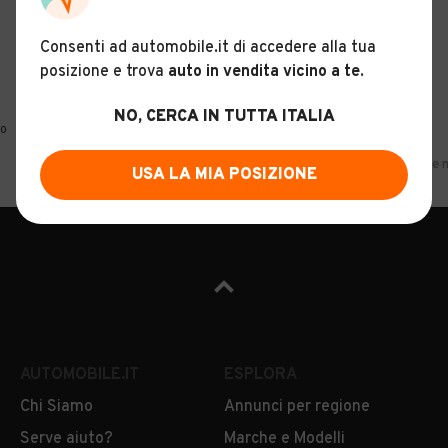
Consenti ad automobile.it di accedere alla tua
posizione e trova
auto in vendita vicino a te
.
NO, CERCA IN TUTTA ITALIA
0
Home
Moto
Peugeot
Sicilia
Catania
Peugeot usate e n
USA LA MIA POSIZIONE
AUTOMOBILE.IT
ESPLORA
Chi Siamo
Annunci per regione
Serve aiuto?
Marche e Modelli