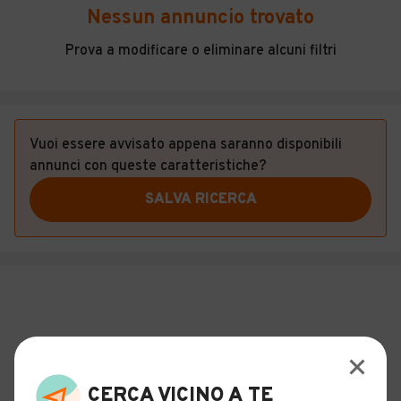
Veicoli Commerciali
Nessun annuncio trovato
Concessionari
Prova a modificare o eliminare alcuni filtri
Vuoi essere avvisato appena saranno disponibili
annunci con queste caratteristiche?
SALVA RICERCA
CERCA VICINO A TE