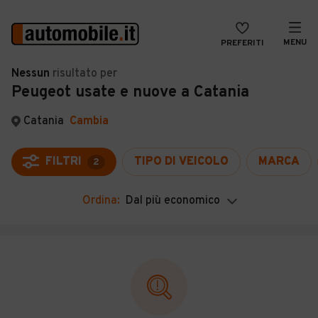
MENU
PREFERITI
CERCA
Nessun
risultato
per
Peugeot usate e nuove a Catania
VENDI
Auto
MAGAZINE
Auto usate
Catania
Cambia
ACCEDI
Auto Km 0
FILTRI
TIPO DI VEICOLO
MARCA
2
Auto Nuove
Ordina:
Dal più economico
Noleggio a lungo termine
Auto d'epoca
Moto
Camper