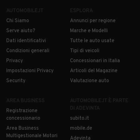
AUTOMOBILE.IT
ESPLORA
Chi Siamo
Annunci per regione
Serve aiuto?
Marche e Modelli
Dati identificativi
Tutte le auto usate
Condizioni generali
Tipi di veicoli
Privacy
Concessionari in Italia
Impostazioni Privacy
Articoli del Magazine
Security
Valutazione auto
AREA BUSINESS
AUTOMOBILE.IT È PARTE
DI ADEVINTA
Registrazione
concessionario
subito.it
Area Business
mobile.de
Multigestionale Motori
Adevinta