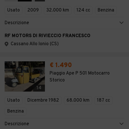
Veicoli Commerciali
Usato
2009
32.000 km
124 cc
Benzina
Concessionari
Descrizione
RF MOTORS DI RIVIECCIO FRANCESCO
Cassano Allo Ionio (CS)
€ 1.490
Piaggio Ape P 501 Motocarro
Storico
14
Usato
Dicembre 1982
68.000 km
187 cc
Benzina
Descrizione