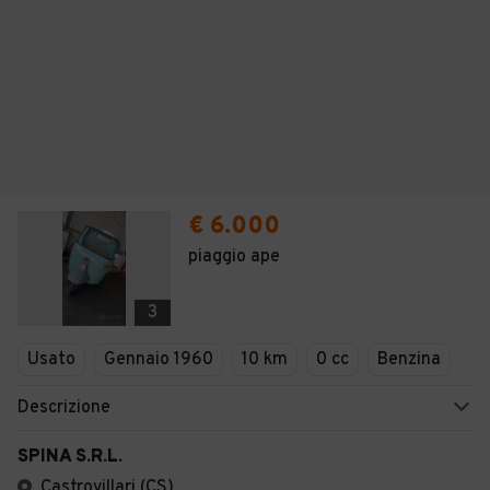
€ 6.000
piaggio ape
3
Usato
Gennaio 1960
10 km
0 cc
Benzina
Descrizione
SPINA S.R.L.
Castrovillari (CS)