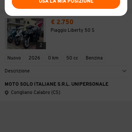
Santo Stefano di Rogliano (CS)
USA LA MIA POSIZIONE
€ 2.750
Piaggio Liberty 50 S
2
Nuovo
2026
0 km
50 cc
Benzina
Descrizione
MOTO SOLO ITALIANE S.R.L. UNIPERSONALE
Corigliano Calabro (CS)