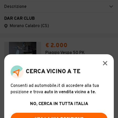
Descrizione
DAR CAR CLUB
Morano Calabro (CS)
€ 2.000
Piaggio Vespa 50 PK
8
CERCA VICINO A TE
Usato
Gennaio 1983
7.400 km
130 cc
Consenti ad automobile.it di accedere alla tua
Benzina
posizione e trova
auto in vendita vicino a te
.
Descrizione
NO, CERCA IN TUTTA ITALIA
AERRE MOTORS DI REDA ALESSANDRO