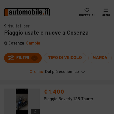
MENU
PREFERITI
CERCA
9
risultati
per
Piaggio usate e nuove a Cosenza
VENDI
Auto
MAGAZINE
Auto usate
Cosenza
Cambia
ACCEDI
Auto Km 0
FILTRI
TIPO DI VEICOLO
MARCA
2
Auto Nuove
Ordina:
Dal più economico
Noleggio a lungo termine
Auto d'epoca
€ 1.400
Moto
Piaggio Beverly 125 Tourer
Camper
4