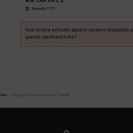
M.M. CAR S.R.L.S.
Marsala (TP)
Vuoi essere avvisato appena saranno disponibili 
queste caratteristiche?
pani
Piaggio usate e nuove a Trapani