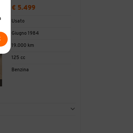
€ 5.499
a
Usato
Giugno 1984
E
19.000 km
125 cc
Benzina