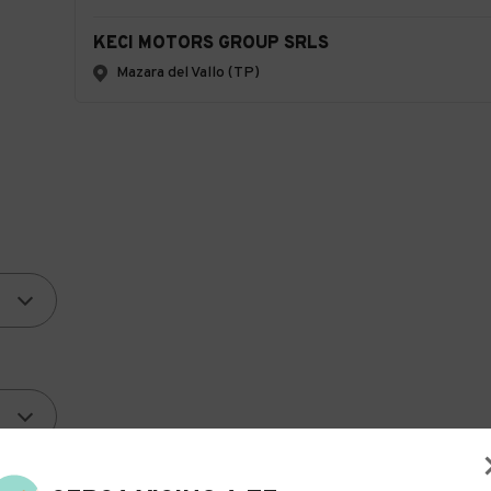
KECI MOTORS GROUP SRLS
Mazara del Vallo (TP)