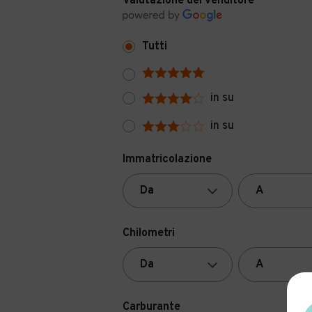
Valutazione del venditore
Tutti
in su
in su
Immatricolazione
Chilometri
Carburante