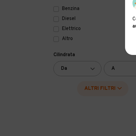
Benzina
Diesel
C
a
Elettrico
Altro
Cilindrata
ALTRI FILTRI