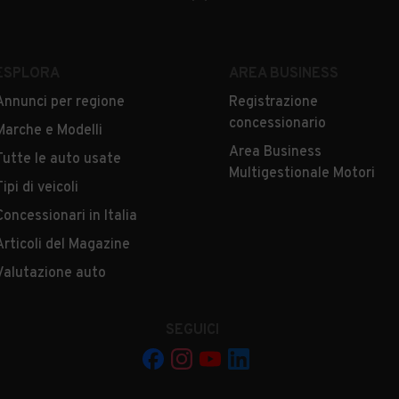
ESPLORA
AREA BUSINESS
Annunci per regione
Registrazione
concessionario
Marche e Modelli
Area Business
Tutte le auto usate
Multigestionale Motori
Tipi di veicoli
Concessionari in Italia
Articoli del Magazine
Valutazione auto
SEGUICI