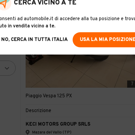
CERCA VICINO A TE
onsenti ad automobile.it di accedere alla tua posizione e trov
uto in vendita vicino a te
.
NO, CERCA IN TUTTA ITALIA
USA LA MIA POSIZION
7
Piaggio Vespa 125 PX
Descrizione
KECI MOTORS GROUP SRLS
Mazara del Vallo (TP)