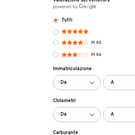
Tutti
in su
in su
Immatricolazione
Chilometri
Carburante