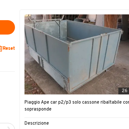
Reset
26
Piaggio Ape car p2/p3 solo cassone ribaltabile co
soprasponde
Descrizione