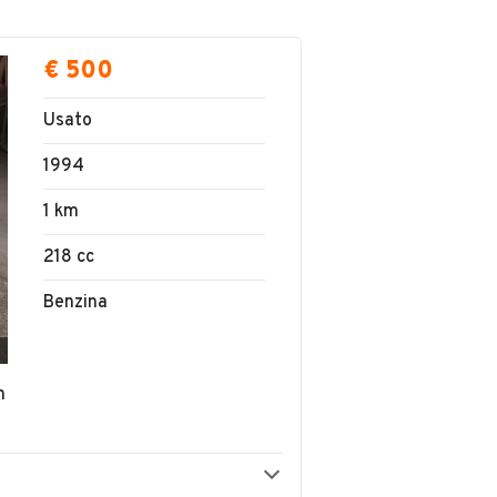
€ 500
Usato
1994
1 km
218 cc
Benzina
n