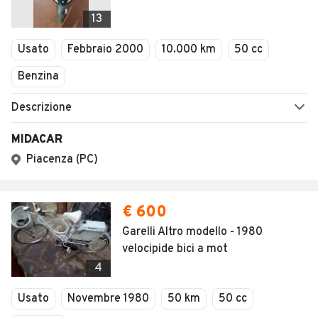
13
Usato
Febbraio 2000
10.000 km
50 cc
Benzina
Descrizione
MIDACAR
Piacenza (PC)
€ 600
Garelli Altro modello - 1980
velocipide bici a mot
4
Usato
Novembre 1980
50 km
50 cc