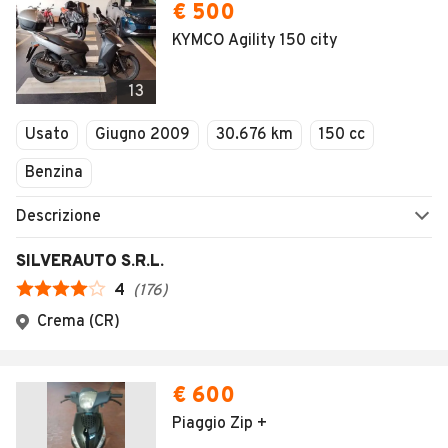
€ 500
KYMCO Agility 150 city
13
Usato
Giugno 2009
30.676 km
150 cc
Benzina
Descrizione
SILVERAUTO S.R.L.
4
(
176
)
Crema (CR)
€ 600
Piaggio Zip +