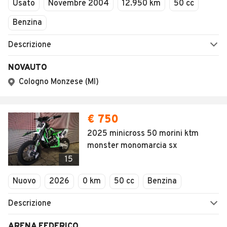
Usato
Novembre 2004
12.950 km
50 cc
Benzina
Descrizione
NOVAUTO
Cologno Monzese (MI)
€ 750
2025 minicross 50 morini ktm
monster monomarcia sx
15
Nuovo
2026
0 km
50 cc
Benzina
Descrizione
ARENA FEDERICO