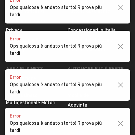
Error
Serve aiuto?
Marche e Modelli
Ops qualcosa è andato storto! Riprova più
Dati identificativi
Tutte le auto usate
tardi
Condizioni generali
Tipi di veicoli
Privacy
Concessionari in Italia
Error
Impostazioni Privacy
Articoli del Magazine
Ops qualcosa è andato storto! Riprova più
Security
Valutazione auto
tardi
AREA BUSINESS
AUTOMOBILE.IT È PARTE
DI ADEVINTA
Error
Registrazione
Ops qualcosa è andato storto! Riprova più
concessionario
subito.it
tardi
Area Business
mobile.de
Multigestionale Motori
Adevinta
Error
Ops qualcosa è andato storto! Riprova più
SEGUICI
tardi