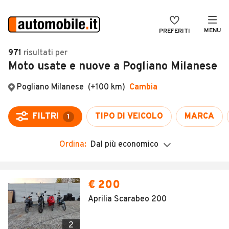
MENU
PREFERITI
CERCA
971
risultati
per
Moto usate e nuove a Pogliano Milanese
VENDI
Auto
MAGAZINE
Auto usate
ACCEDI
Auto Km 0
Auto Nuove
Ordina:
Dal più economico
Noleggio a lungo termine
Auto d'epoca
€ 200
Moto
Aprilia Scarabeo 200
Camper
2