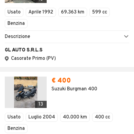
Usato
Aprile 1992
69.363 km
599 cc
Benzina
Descrizione
GL AUTO S.R.L.S
Casorate Primo (PV)
€ 400
Suzuki Burgman 400
13
Usato
Luglio 2004
40.000 km
400 cc
Benzina