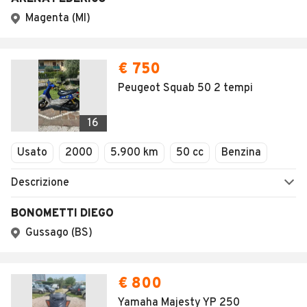
Magenta (MI)
€ 750
Peugeot Squab 50 2 tempi
16
Usato
2000
5.900 km
50 cc
Benzina
Descrizione
BONOMETTI DIEGO
Gussago (BS)
€ 800
Yamaha Majesty YP 250