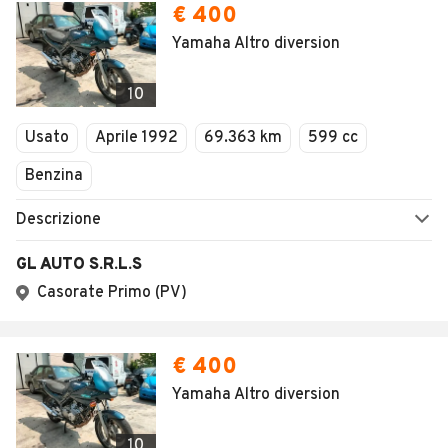
€ 400
Yamaha Altro diversion
10
Usato
Aprile 1992
69.363 km
599 cc
Benzina
Descrizione
GL AUTO S.R.L.S
Casorate Primo (PV)
€ 400
Yamaha Altro diversion
10