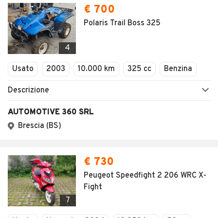
€ 700
Polaris Trail Boss 325
4
Usato
2003
10.000 km
325 cc
Benzina
Descrizione
AUTOMOTIVE 360 SRL
Brescia (BS)
€ 730
Peugeot Speedfight 2 206 WRC X-
Fight
7