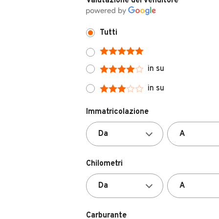
Tutti
in su
in su
Immatricolazione
Chilometri
Carburante