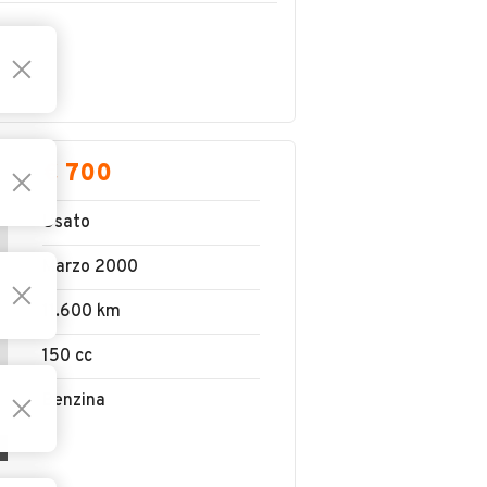
€ 700
Usato
Marzo 2000
11.600 km
150 cc
Benzina