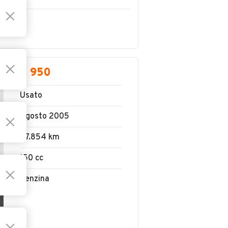
PONSABILITA' LIMITATA
€ 950
Usato
Agosto 2005
27.854 km
150 cc
Benzina