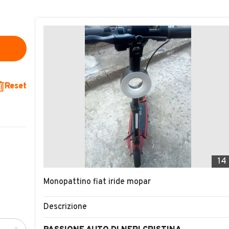
Reset
14
Monopattino fiat iride mopar
Descrizione