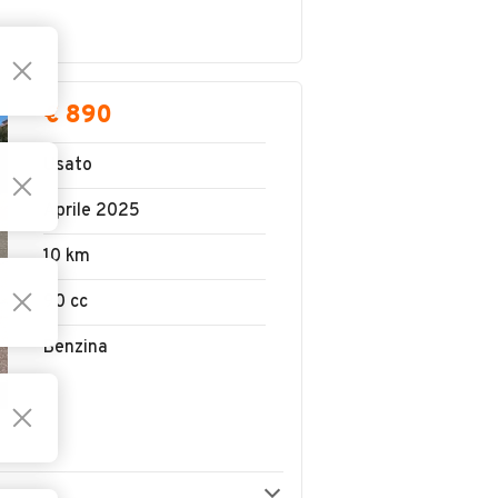
€ 890
Usato
Aprile 2025
10 km
90 cc
Benzina