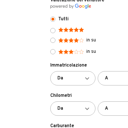
Tutti
in su
in su
Immatricolazione
Chilometri
Carburante