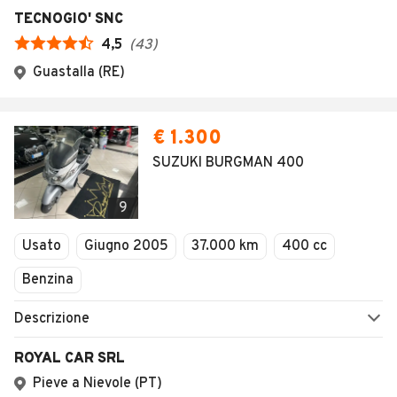
TECNOGIO' SNC
4,5
(
43
)
Guastalla (RE)
€ 1.300
SUZUKI BURGMAN 400
9
Usato
Giugno 2005
37.000 km
400 cc
Benzina
Descrizione
ROYAL CAR SRL
Pieve a Nievole (PT)