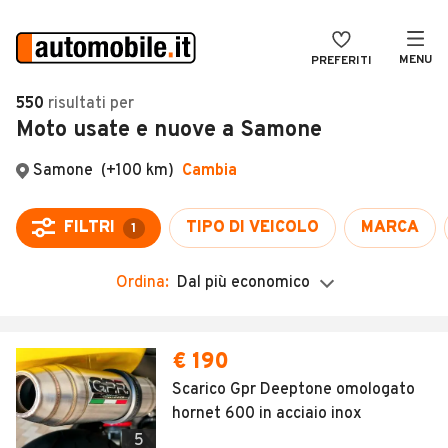
MENU
PREFERITI
CERCA
550
risultati
per
Moto usate e nuove a Samone
VENDI
Auto
MAGAZINE
Auto usate
ACCEDI
Auto Km 0
Auto Nuove
Ordina:
Dal più economico
Noleggio a lungo termine
Auto d'epoca
€ 190
Moto
Scarico Gpr Deeptone omologato
hornet 600 in acciaio inox
Camper
5