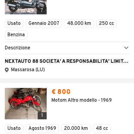
7
Usato
Gennaio 2007
48.000 km
250 cc
Benzina
Descrizione
NEXTAUTO 88 SOCIETA' A RESPONSABILITA' LIMITATA SEMPLIFICATA
Massarosa (LU)
€ 800
Motom Altro modello - 1969
1
Usato
Agosto 1969
20.000 km
48 cc