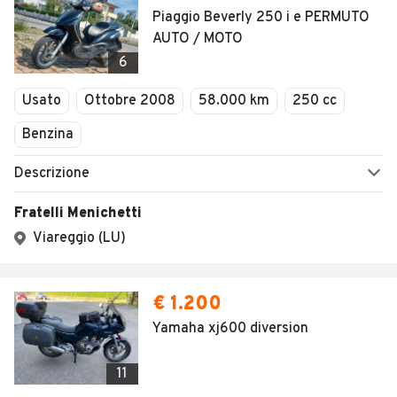
Piaggio Beverly 250 i e PERMUTO
AUTO / MOTO
6
Usato
Ottobre 2008
58.000 km
250 cc
Benzina
Descrizione
Fratelli Menichetti
Viareggio (LU)
€ 1.200
Yamaha xj600 diversion
11