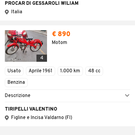
PROCAR DI GESSAROLI WILIAM
Italia
€ 890
Motom
4
Usato
Aprile 1961
1.000 km
48 cc
Benzina
Descrizione
TIRIPELLI VALENTINO
Figline e Incisa Valdarno (FI)