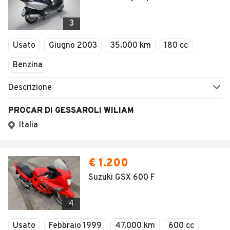
3
Usato
Giugno 2003
35.000 km
180 cc
Benzina
Descrizione
PROCAR DI GESSAROLI WILIAM
Italia
€ 1.200
Suzuki GSX 600 F
4
Usato
Febbraio 1999
47.000 km
600 cc