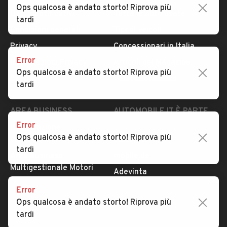
Ops qualcosa è andato storto! Riprova più
Dati identificativi
Tutte le auto usate
tardi
Condizioni generali
Tipi di veicoli
Privacy
Concessionari in Italia
Error
Impostazioni Privacy
Articoli del Magazine
Ops qualcosa è andato storto! Riprova più
Security
Valutazione auto
tardi
AREA BUSINESS
AUTOMOBILE.IT È PARTE
DI ADEVINTA
Error
Registrazione
Ops qualcosa è andato storto! Riprova più
concessionario
subito.it
tardi
Area Business
mobile.de
Multigestionale Motori
Adevinta
Error
Ops qualcosa è andato storto! Riprova più
SEGUICI
tardi