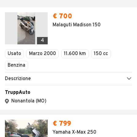
€ 700
Malaguti Madison 150
4
Usato
Marzo 2000
11.600 km
150 cc
Benzina
Descrizione
TruppAuto
Nonantola (MO)
€ 799
Yamaha X-Max 250