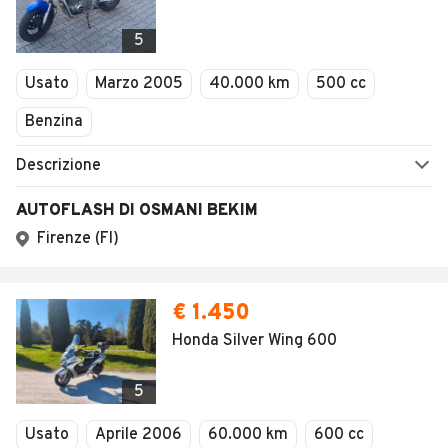
5
Usato
Marzo 2005
40.000 km
500 cc
Benzina
Descrizione
AUTOFLASH DI OSMANI BEKIM
Firenze (FI)
€ 1.450
Honda Silver Wing 600
5
Usato
Aprile 2006
60.000 km
600 cc