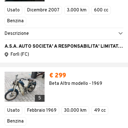
Veicoli Commerciali
Usato
Dicembre 2007
3.000 km
600 cc
Concessionari
Benzina
Descrizione
A.S.A. AUTO SOCIETA' A RESPONSABILITA' LIMITATA SE
Forlì (FC)
€ 299
Beta Altro modello - 1969
5
Usato
Febbraio 1969
30.000 km
49 cc
Benzina