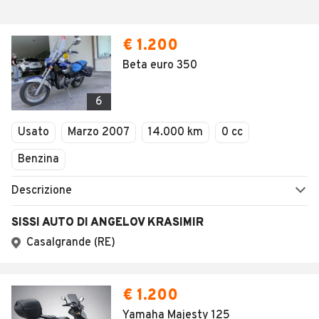
€ 1.200
Beta euro 350
6
Usato
Marzo 2007
14.000 km
0 cc
Benzina
Descrizione
SISSI AUTO DI ANGELOV KRASIMIR
Casalgrande (RE)
€ 1.200
Yamaha Majesty 125