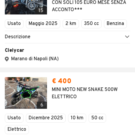
CON SOLI 105 EURO MESE SENZA
ACCONTO***
15
Usato
Maggio 2025
2 km
350 cc
Benzina
Descrizione
Clelycar
Marano di Napoli (NA)
€ 400
MINI MOTO NEW SNAKE 500W
ELETTRICO
6
Usato
Dicembre 2025
10 km
50 cc
Elettrico