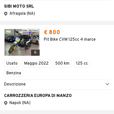
SIBI MOTO SRL
Afragola (NA)
€ 800
Pit Bike CVM 125cc 4 marce
6
Usato
Maggio 2022
500 km
125 cc
Benzina
Descrizione
CARROZZERIA EUROPA DI MANZO
Napoli (NA)