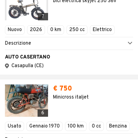
bici elettrica skyjet 250 36v
7
Nuovo
2026
0 km
250 cc
Elettrico
Descrizione
AUTO CASERTANO
Casapulla (CE)
€ 750
Minicross italjet
6
Usato
Gennaio 1970
100 km
0 cc
Benzina