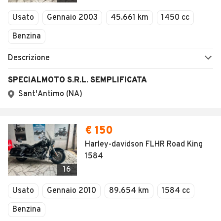
Veicoli Commerciali
Usato
Gennaio 2003
45.661 km
1450 cc
Concessionari
Benzina
Descrizione
SPECIALMOTO S.R.L. SEMPLIFICATA
Sant'Antimo (NA)
€ 150
Harley-davidson FLHR Road King
1584
16
Usato
Gennaio 2010
89.654 km
1584 cc
Benzina