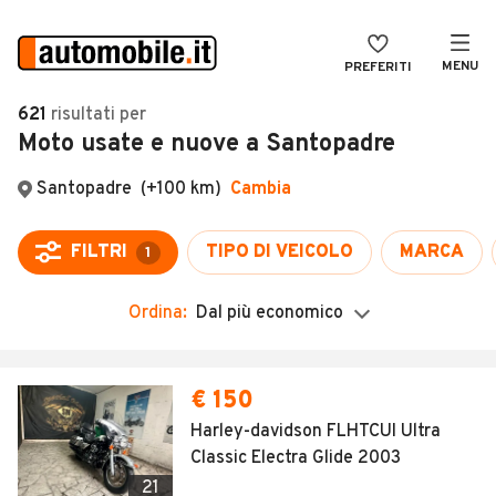
MENU
PREFERITI
CERCA
621
risultati
per
Moto usate e nuove a Santopadre
VENDI
Auto
MAGAZINE
Auto usate
ACCEDI
Auto Km 0
Auto Nuove
Ordina:
Dal più economico
Noleggio a lungo termine
Auto d'epoca
€ 150
Moto
Harley-davidson FLHTCUI Ultra
Classic Electra Glide 2003
Camper
21