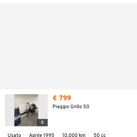
€ 799
Piaggio Grillo 50
6
Usato
Aprile 1995
10.000 km
50 cc