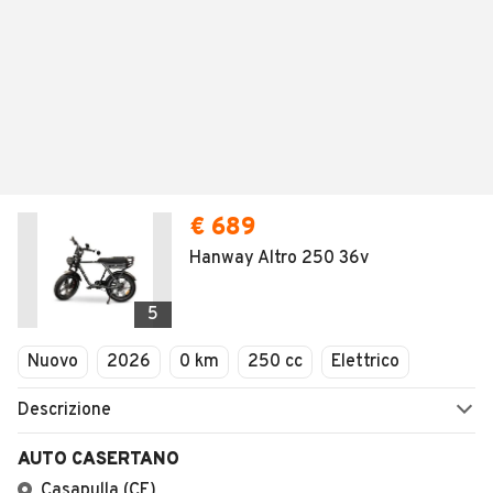
€ 689
Hanway Altro 250 36v
5
Nuovo
2026
0 km
250 cc
Elettrico
Descrizione
AUTO CASERTANO
Casapulla (CE)