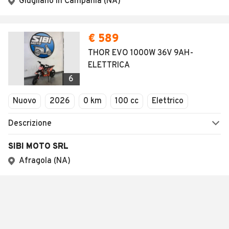
Giugliano in Campania (NA)
€ 589
THOR EVO 1000W 36V 9AH-
ELETTRICA
6
Nuovo
2026
0 km
100 cc
Elettrico
Descrizione
SIBI MOTO SRL
Afragola (NA)