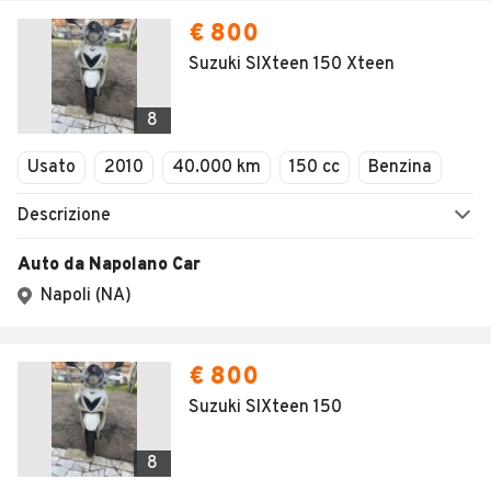
€ 800
Suzuki SIXteen 150 Xteen
8
Usato
2010
40.000 km
150 cc
Benzina
Descrizione
Auto da Napolano Car
Napoli (NA)
€ 800
Suzuki SIXteen 150
8