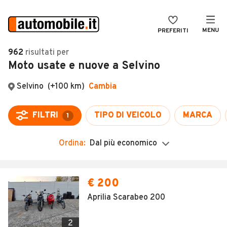
MENU
PREFERITI
CERCA
962
risultati
per
Moto usate e nuove a Selvino
VENDI
Auto
MAGAZINE
Auto usate
ACCEDI
Auto Km 0
Auto Nuove
Ordina:
Dal più economico
Noleggio a lungo termine
Auto d'epoca
€ 200
Moto
Aprilia Scarabeo 200
Camper
2