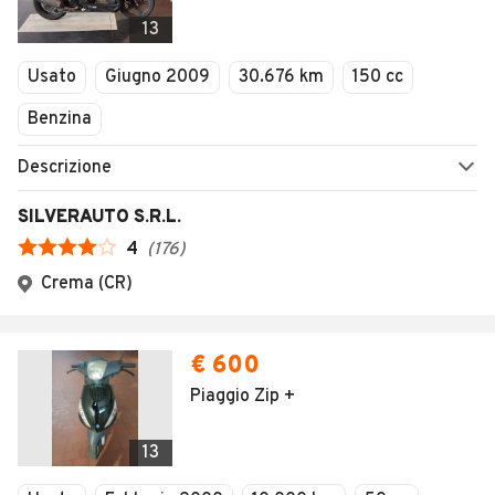
13
Usato
Giugno 2009
30.676 km
150 cc
Benzina
Descrizione
SILVERAUTO S.R.L.
4
(
176
)
Crema (CR)
€ 600
Piaggio Zip +
13