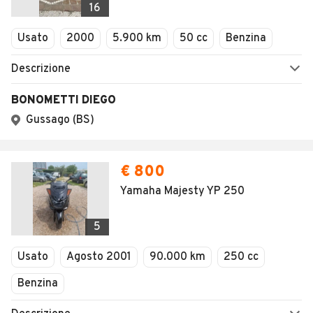
16
Usato
2000
5.900 km
50 cc
Benzina
Descrizione
BONOMETTI DIEGO
Gussago (BS)
€ 800
Yamaha Majesty YP 250
5
Usato
Agosto 2001
90.000 km
250 cc
Benzina