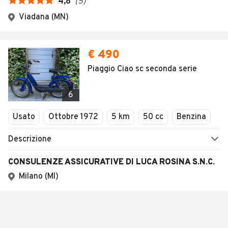
4,8
(
5
)
Viadana (MN)
€ 490
Piaggio Ciao sc seconda serie
6
Usato
Ottobre 1972
5 km
50 cc
Benzina
Descrizione
CONSULENZE ASSICURATIVE DI LUCA ROSINA S.N.C.
Milano (MI)