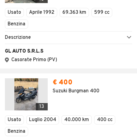
Usato
Aprile 1992
69.363 km
599 cc
Benzina
Descrizione
GL AUTO S.R.L.S
Casorate Primo (PV)
€ 400
Suzuki Burgman 400
13
Usato
Luglio 2004
40.000 km
400 cc
Benzina