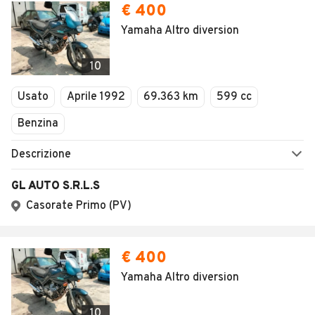
€ 400
Yamaha Altro diversion
10
Usato
Aprile 1992
69.363 km
599 cc
Benzina
Descrizione
GL AUTO S.R.L.S
Casorate Primo (PV)
€ 400
Yamaha Altro diversion
10