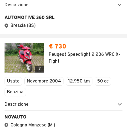
Descrizione
AUTOMOTIVE 360 SRL
Brescia (BS)
€ 730
Peugeot Speedfight 2 206 WRC X-
Fight
7
Usato
Novembre 2004
12.950 km
50 cc
Benzina
Descrizione
NOVAUTO
Cologno Monzese (MI)