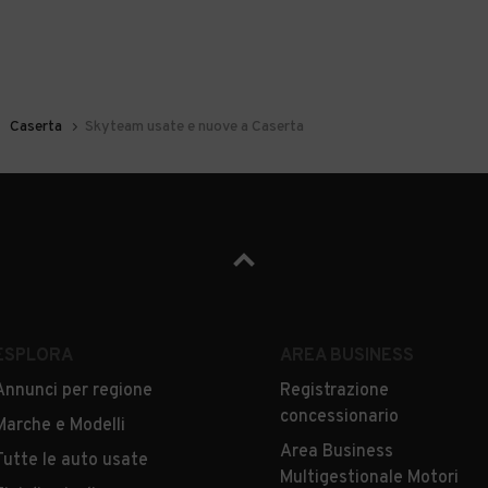
Caserta
Skyteam usate e nuove a Caserta
ESPLORA
AREA BUSINESS
Annunci per regione
Registrazione
concessionario
Marche e Modelli
Area Business
Tutte le auto usate
Multigestionale Motori