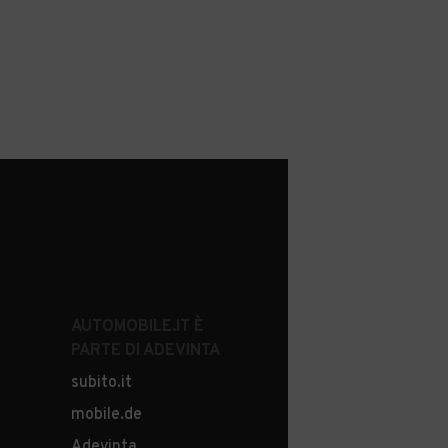
AUTOMOBILE.IT È
PARTE DI ADEVINTA
subito.it
mobile.de
Adevinta