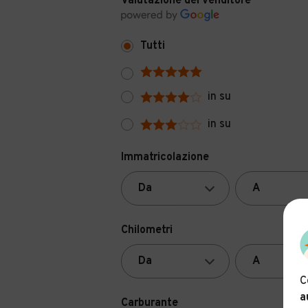
Valutazione del venditore
Tutti
in su
in su
Immatricolazione
Chilometri
C
a
Carburante