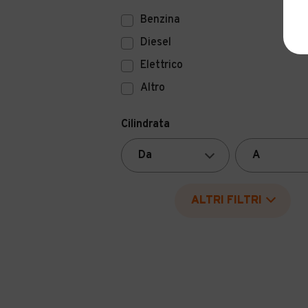
Benzina
Diesel
Elettrico
Altro
Cilindrata
ALTRI FILTRI