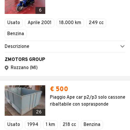
6
Usato
Aprile 2001
18.000 km
249 cc
Benzina
Descrizione
ZMOTORS GROUP
Rozzano (MI)
€ 500
Piaggio Ape car p2/p3 solo cassone
ribaltabile con soprasponde
26
Usato
1994
1 km
218 cc
Benzina