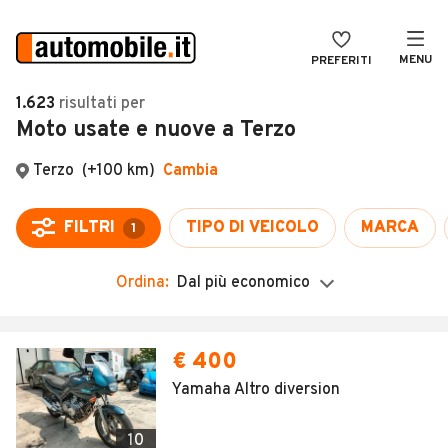
MENU
PREFERITI
CERCA
1.623
risultati
per
Moto usate e nuove a Terzo
VENDI
Auto
MAGAZINE
Auto usate
ACCEDI
Auto Km 0
Auto Nuove
Ordina:
Dal più economico
Noleggio a lungo termine
Auto d'epoca
€ 400
Moto
Yamaha Altro diversion
Camper
10