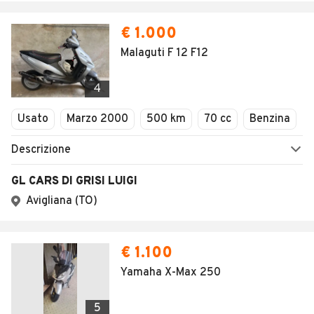
€ 1.000
Malaguti F 12 F12
4
Usato
Marzo 2000
500 km
70 cc
Benzina
Descrizione
GL CARS DI GRISI LUIGI
Avigliana (TO)
€ 1.100
Yamaha X-Max 250
5