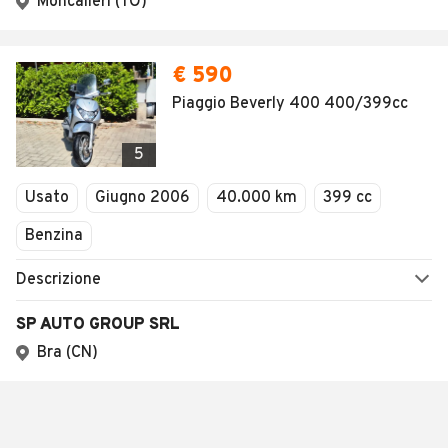
Moncalieri (TO)
€ 590
Piaggio Beverly 400 400/399cc
5
Usato
Giugno 2006
40.000 km
399 cc
Benzina
Descrizione
SP AUTO GROUP SRL
Bra (CN)