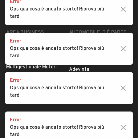
Error
Impostazioni Privacy
Articoli del Magazine
Ops qualcosa è andato storto! Riprova più
Security
Valutazione auto
tardi
AREA BUSINESS
AUTOMOBILE.IT È PARTE
DI ADEVINTA
Error
Registrazione
Ops qualcosa è andato storto! Riprova più
concessionario
subito.it
tardi
Area Business
mobile.de
Multigestionale Motori
Adevinta
Error
Ops qualcosa è andato storto! Riprova più
SEGUICI
tardi
Error
Copyright © 2023 Marktplaats B.V. Tutti i diritti riservati.
Ops qualcosa è andato storto! Riprova più
Marktplaats B.V. - P.IVA 803.603.307.B.01
tardi