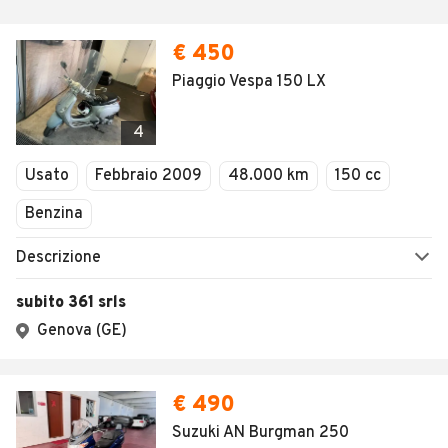
€ 450
Piaggio Vespa 150 LX
4
Usato
Febbraio 2009
48.000 km
150 cc
Benzina
Descrizione
subito 361 srls
Genova (GE)
€ 490
Suzuki AN Burgman 250