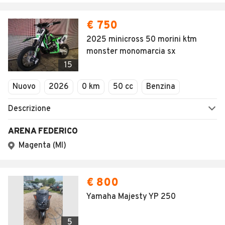
€ 750
2025 minicross 50 morini ktm
monster monomarcia sx
15
Nuovo
2026
0 km
50 cc
Benzina
Descrizione
ARENA FEDERICO
Magenta (MI)
€ 800
Yamaha Majesty YP 250
5