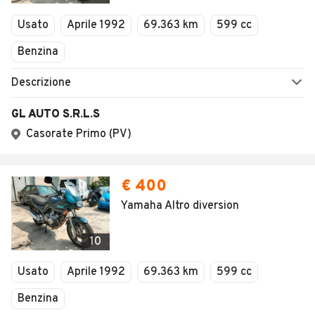
Veicoli Commerciali
Usato
Aprile 1992
69.363 km
599 cc
Concessionari
Benzina
Descrizione
GL AUTO S.R.L.S
Casorate Primo (PV)
€ 400
Yamaha Altro diversion
10
Usato
Aprile 1992
69.363 km
599 cc
Benzina