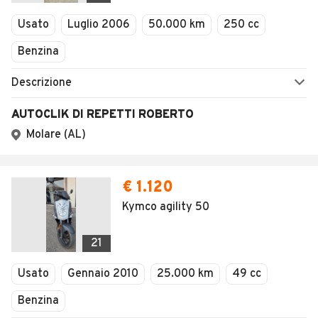
Usato
Luglio 2006
50.000 km
250 cc
Benzina
Descrizione
AUTOCLIK DI REPETTI ROBERTO
Molare (AL)
€ 1.120
Kymco agility 50
21
Usato
Gennaio 2010
25.000 km
49 cc
Benzina