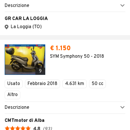
Descrizione
GR CAR LA LOGGIA
La Loggia (TO)
€ 1.150
SYM Symphony 50 - 2018
9
Usato
Febbraio 2018
4.631 km
50 cc
Altro
Descrizione
CMTmotor di Alba
4,8
(
93
)