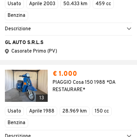
Usato
Aprile 2003
50.433 km
459 cc
Benzina
Descrizione
GL AUTO S.R.L.S
Casorate Primo (PV)
€ 1.000
PIAGGIO Cosa 150 1988 *DA
RESTAURARE*
13
Usato
Aprile 1988
28.969 km
150 cc
Benzina
Descrizione