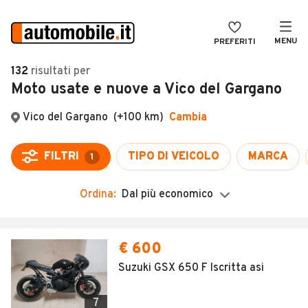
MENU
PREFERITI
CERCA
132
risultati
per
Moto usate e nuove a Vico del Gargano
VENDI
Auto
MAGAZINE
Auto usate
ACCEDI
Auto Km 0
Auto Nuove
Ordina:
Dal più economico
Noleggio a lungo termine
Auto d'epoca
€ 600
Moto
Suzuki GSX 650 F Iscritta asi
Camper
7