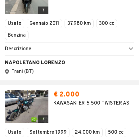
7
Usato
Gennaio 2011
37.980 km
300 cc
Benzina
Descrizione
NAPOLETANO LORENZO
Trani (BT)
€ 2.000
KAWASAKI ER-5 500 TWISTER ASI
7
Usato
Settembre 1999
24.000 km
500 cc