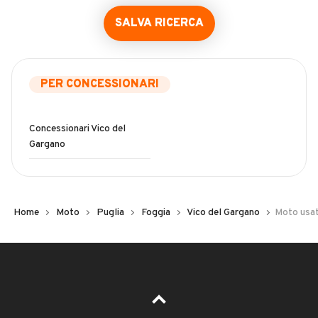
SALVA RICERCA
PER CONCESSIONARI
Concessionari Vico del
Gargano
Home
Moto
Puglia
Foggia
Vico del Gargano
Moto usat
Error