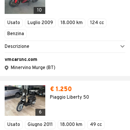
10
Usato
Luglio 2009
18.000 km
124 cc
Benzina
Descrizione
vmcarsnc.com
Minervino Murge (BT)
€ 1.250
Piaggio Liberty 50
6
Usato
Giugno 2011
18.000 km
49 cc