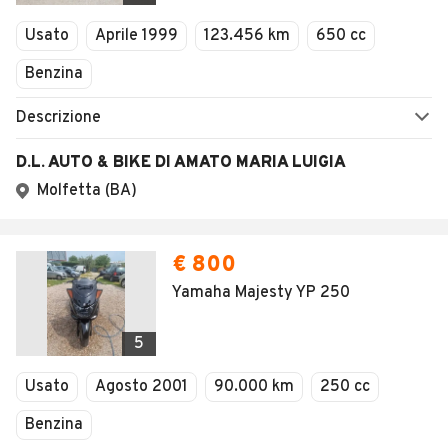
Veicoli Commerciali
Usato
Aprile 1999
123.456 km
650 cc
Concessionari
Benzina
Descrizione
D.L. AUTO & BIKE DI AMATO MARIA LUIGIA
Molfetta (BA)
€ 800
Yamaha Majesty YP 250
5
Usato
Agosto 2001
90.000 km
250 cc
Benzina