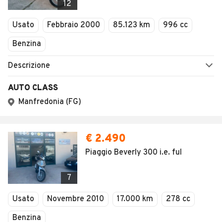
12
Usato
Febbraio 2000
85.123 km
996 cc
Benzina
Descrizione
AUTO CLASS
Manfredonia (FG)
€ 2.490
Piaggio Beverly 300 i.e. ful
7
Usato
Novembre 2010
17.000 km
278 cc
Benzina