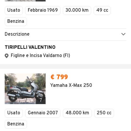
Veicoli Commerciali
Usato
Febbraio 1969
30.000 km
49 cc
Concessionari
Benzina
Descrizione
TIRIPELLI VALENTINO
Figline e Incisa Valdarno (FI)
€ 799
Yamaha X-Max 250
7
Usato
Gennaio 2007
48.000 km
250 cc
Benzina