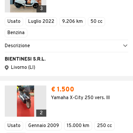
3
Usato
Luglio 2022
9.206 km
50 cc
Benzina
Descrizione
BIENTINESI S.R.L.
Livorno (LI)
€ 1.500
Yamaha X-City 250 vers. III
2
Usato
Gennaio 2009
15.000 km
250 cc