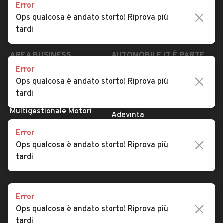
Error
Impostazioni Privacy
Articoli del Magazine
Ops qualcosa è andato storto! Riprova più
Security
Valutazione auto
tardi
AREA BUSINESS
AUTOMOBILE.IT È PARTE
DI ADEVINTA
Error
Registrazione
Ops qualcosa è andato storto! Riprova più
concessionario
subito.it
tardi
Area Business
mobile.de
Multigestionale Motori
Adevinta
Error
Ops qualcosa è andato storto! Riprova più
SEGUICI
tardi
Error
Copyright © 2023 Marktplaats B.V. Tutti i diritti riservati.
Ops qualcosa è andato storto! Riprova più
Marktplaats B.V. - P.IVA 803.603.307.B.01
tardi