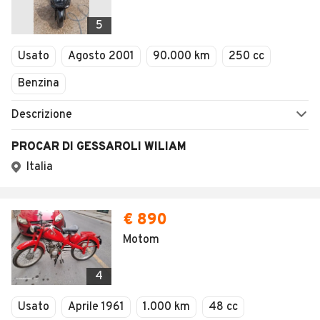
5
Usato
Agosto 2001
90.000 km
250 cc
Benzina
Descrizione
PROCAR DI GESSAROLI WILIAM
Italia
€ 890
Motom
4
Usato
Aprile 1961
1.000 km
48 cc