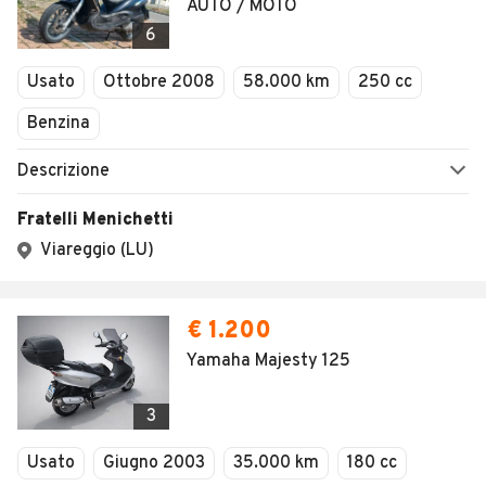
AUTO / MOTO
6
Usato
Ottobre 2008
58.000 km
250 cc
Benzina
Descrizione
Fratelli Menichetti
Viareggio (LU)
€ 1.200
Yamaha Majesty 125
3
Usato
Giugno 2003
35.000 km
180 cc