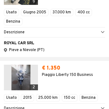
9
Usato
Giugno 2005
37.000 km
400 cc
Benzina
Descrizione
ROYAL CAR SRL
Pieve a Nievole (PT)
€ 1.350
Piaggio Liberty 150 Business
2
Usato
2015
25.000 km
150 cc
Benzina
Descrizione