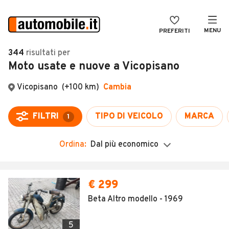
MENU
PREFERITI
CERCA
344
risultati
per
Moto usate e nuove a Vicopisano
VENDI
Auto
MAGAZINE
Auto usate
ACCEDI
Auto Km 0
Auto Nuove
Ordina:
Dal più economico
Noleggio a lungo termine
Auto d'epoca
€ 299
Moto
Beta Altro modello - 1969
Camper
5