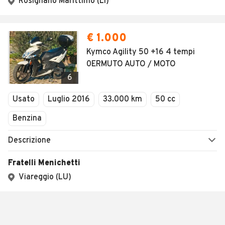
Rosignano Marittimo (LI)
€ 1.000
Kymco Agility 50 +16 4 tempi
0ERMUTO AUTO / MOTO
6
Usato
Luglio 2016
33.000 km
50 cc
Benzina
Descrizione
Fratelli Menichetti
Viareggio (LU)