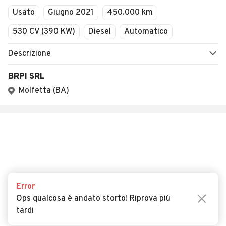
AUTOMOBILE.IT
ESPLORA
Chi Siamo
Annunci per regione
Serve aiuto?
Marche e Modelli
Dati identificativi
Tutte le auto usate
Condizioni generali
Tipi di veicoli
Privacy
Concessionari in Italia
Impostazioni Privacy
Articoli del Magazine
Security
Valutazione auto
AREA BUSINESS
AUTOMOBILE.IT È PARTE
Error
DI ADEVINTA
Registrazione
Ops qualcosa è andato storto! Riprova più
concessionario
subito.it
tardi
Area Business
mobile.de