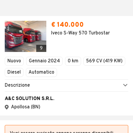
Vuoi essere avvisato appena saranno disponibili
annunci con queste caratteristiche?
SALVA RICERCA
Altri annunci rilevanti nei dintorni