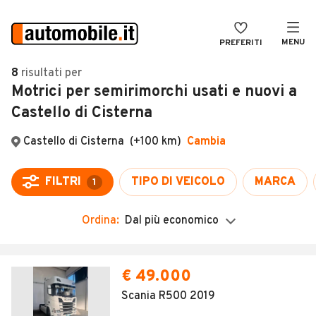
MENU
PREFERITI
CERCA
8
risultati
per
Motrici per semirimorchi usati e nuovi a
VENDI
Auto
Castello di Cisterna
MAGAZINE
Auto usate
Castello di Cisterna
(+100 km)
Cambia
ACCEDI
Auto Km 0
Auto Nuove
FILTRI
TIPO DI VEICOLO
MARCA
1
Noleggio a lungo termine
Ordina:
Dal più economico
Auto d'epoca
Moto
Camper