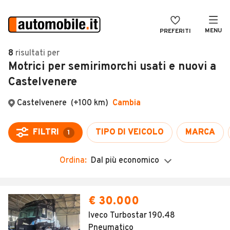
MENU
PREFERITI
CERCA
8
risultati
per
Motrici per semirimorchi usati e nuovi a
VENDI
Auto
Castelvenere
MAGAZINE
Auto usate
Castelvenere
(+100 km)
Cambia
ACCEDI
Auto Km 0
Auto Nuove
FILTRI
TIPO DI VEICOLO
MARCA
1
Noleggio a lungo termine
Ordina:
Dal più economico
Auto d'epoca
Moto
Camper