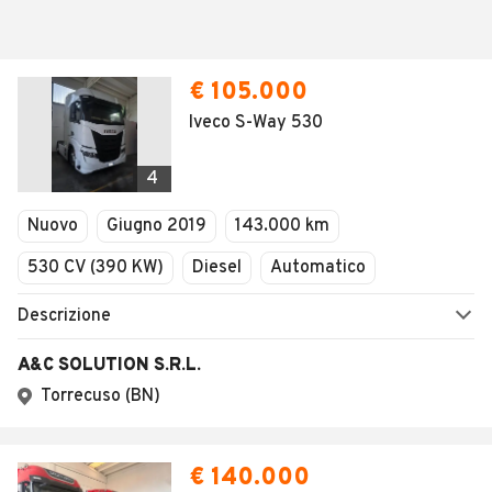
Vuoi essere avvisato appena saranno disponibili
annunci con queste caratteristiche?
SALVA RICERCA