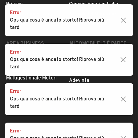
Privacy
Concessionari in Italia
Error
Impostazioni Privacy
Articoli del Magazine
Ops qualcosa è andato storto! Riprova più
Security
Valutazione auto
tardi
AREA BUSINESS
AUTOMOBILE.IT È PARTE
DI ADEVINTA
Error
Registrazione
Ops qualcosa è andato storto! Riprova più
concessionario
subito.it
tardi
Area Business
mobile.de
Multigestionale Motori
Adevinta
Error
Ops qualcosa è andato storto! Riprova più
SEGUICI
tardi
Error
Copyright © 2023 Marktplaats B.V. Tutti i diritti riservati.