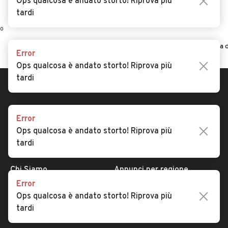
Ops qualcosa è andato storto! Riprova più
tardi
0
Home
Motrici per semirimorchi
Campania
Salerno
Conca d
Error
Ops qualcosa è andato storto! Riprova più
tardi
Error
Ops qualcosa è andato storto! Riprova più
tardi
AUTOMOBILE.IT
ESPLORA
Chi Siamo
Annunci per regione
Error
Serve aiuto?
Marche e Modelli
Ops qualcosa è andato storto! Riprova più
Dati identificativi
Tutte le auto usate
tardi
Condizioni generali
Tipi di veicoli