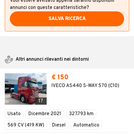
Vuoi essere avvisato appena saranno disponibili
annunci con queste caratteristiche?
SALVA RICERCA
Altri annunci rilevanti nei dintorni
€ 150
IVECO AS440 S-WAY 570 (C10)
17
Usato
Dicembre 2021
327.793 km
569 CV (419 KW)
Diesel
Automatico