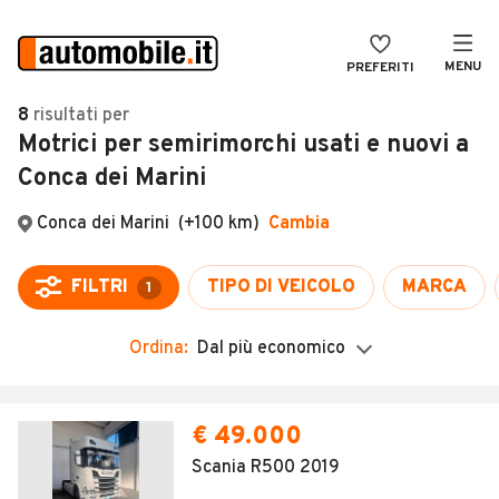
MENU
PREFERITI
CERCA
8
risultati
per
Motrici per semirimorchi usati e nuovi a
VENDI
Auto
Conca dei Marini
MAGAZINE
Auto usate
Conca dei Marini
(+100 km)
Cambia
ACCEDI
Auto Km 0
Auto Nuove
FILTRI
TIPO DI VEICOLO
MARCA
1
Noleggio a lungo termine
Ordina:
Dal più economico
Auto d'epoca
Moto
€ 49.000
Camper
Scania R500 2019