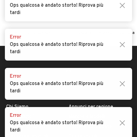
Concessionari Cortona
Ops qualcosa è andato storto! Riprova più
tardi
Home
Motrici per semirimorchi
Toscana
Arezzo
Cortona
Error
Ops qualcosa è andato storto! Riprova più
tardi
Error
Ops qualcosa è andato storto! Riprova più
tardi
AUTOMOBILE.IT
ESPLORA
Chi Siamo
Annunci per regione
Error
Serve aiuto?
Marche e Modelli
Ops qualcosa è andato storto! Riprova più
Dati identificativi
Tutte le auto usate
tardi
Condizioni generali
Tipi di veicoli