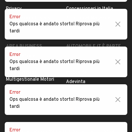
Privacy
Concessionari in Italia
Error
Impostazioni Privacy
Articoli del Magazine
Ops qualcosa è andato storto! Riprova più
Security
Valutazione auto
tardi
AREA BUSINESS
AUTOMOBILE.IT È PARTE
DI ADEVINTA
Error
Registrazione
Ops qualcosa è andato storto! Riprova più
concessionario
subito.it
tardi
Area Business
mobile.de
Multigestionale Motori
Adevinta
Error
Ops qualcosa è andato storto! Riprova più
SEGUICI
tardi
Error
Copyright © 2023 Marktplaats B.V. Tutti i diritti riservati.