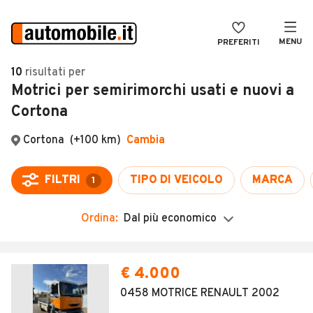
MENU
PREFERITI
CERCA
10
risultati
per
Motrici per semirimorchi usati e nuovi a
VENDI
Auto
Cortona
MAGAZINE
Auto usate
ACCEDI
Auto Km 0
Auto Nuove
Noleggio a lungo termine
Ordina:
Dal più economico
Auto d'epoca
Moto
€ 4.000
Camper
0458 MOTRICE RENAULT 2002