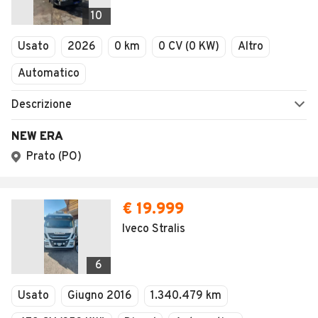
Veicoli Commerciali
10
Concessionari
Usato
2026
0 km
0 CV (0 KW)
Altro
Automatico
Descrizione
NEW ERA
Prato (PO)
€ 19.999
Iveco Stralis
6
Usato
Giugno 2016
1.340.479 km